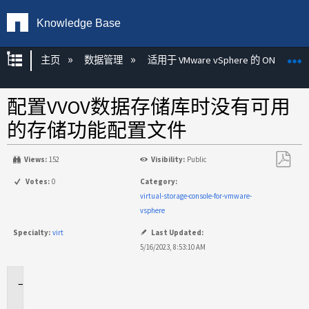
Knowledge Base
扩展/隐缩全局层次
主页
数据管理
适用于 VMware vSphere 的 ONTAP 工
配置VVOV数据存储库时没有可用
的存储功能配置文件
Views:
152
Visibility:
Public
另
Votes:
0
Category:
存
virtual-storage-console-for-vmware-
为
vsphere
PDF
Specialty:
virt
Last Updated:
5/16/2023, 8:53:10 AM
适
用