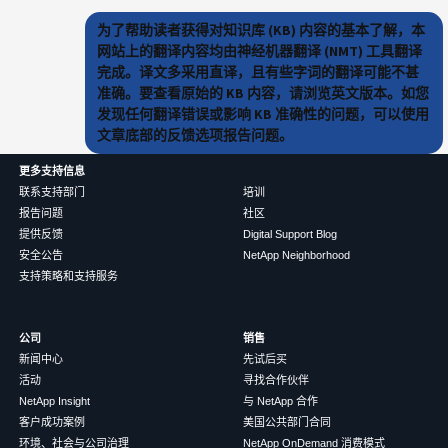
为了帮助读者获得对知识库 (KB) 内容的基本了解，本
网站上的翻译内容均由神经机器翻译 (NMT) 工具翻译
完成。译文多采用直译，且有些字词的翻译可能不甚
准确。要查看原始的 KB 内容，请浏览英文版本。如您
发现任何翻译错误或影响 KB 准确性的问题，可以使用
文章底部的反馈选项报告问题。
更多支持信息
联系支持部门
培训
报告问题
社区
提供反馈
Digital Support Blog
安全公告
NetApp Neighborhood
支持策略和支持服务
公司
销售
新闻中心
先试后买
活动
寻找合作伙伴
NetApp Insight
与 NetApp 合作
客户成功案例
美国公共部门合同
环境、社会与公司治理
NetApp OnDemand 消费模式