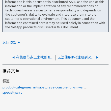
information in this document is distributed AS IS and the use of this
information or the implementation of any recommendations or
techniques herein is a customer's responsibility and depends on
the customer's ability to evaluate and integrate them into the
customer's operational environment. This document and the
information contained herein may be used solely in connection with
the NetApp products discussed in this document.
返回顶部
在集群节点上未找到 NFS 协议端点
无法使用IPv6注册到vCenter
推荐文章
标签
product-categories:virtual-storage-console-for-vmware-vsphere
specialty:virt