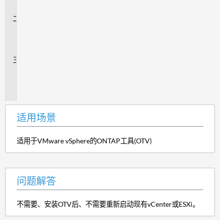
景
问
题
解
答
追
加
信
息
适用场景
适用于VMware vSphere的ONTAP工具(OTV)
问题解答
不需要、安装OTV后、不需要重新启动现有vCenter或ESXi。