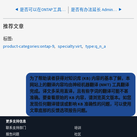
是否可以在ONTAP工具中选择现有NVMe命名空间子系统？
是否有办法延长 Administrator 和 Derby 数据库密码的 90 天到期期限
推荐文章
标签
product-categories:ontap-9
specialty:virt
type:q_n_a
为了帮助读者获得对知识库 (KB) 内容的基本了解，本
网站上的翻译内容均由神经机器翻译 (NMT) 工具翻译
完成。译文多采用直译，且有些字词的翻译可能不甚
准确。要查看原始的 KB 内容，请浏览英文版本。如您
发现任何翻译错误或影响 KB 准确性的问题，可以使用
文章底部的反馈选项报告问题。
更多支持信息
联系支持部门
培训
报告问题
社区