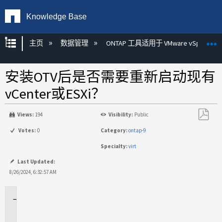
Knowledge Base
扩展/隐缩全局层次
主页
数据管理
ONTAP 工具适用于 VMware vSphere
安装OTV后是否需要重新启动现有
vCenter或ESXi？
Views:
194
Visibility:
Public
另
Votes:
0
Category:
ontap-9
存
Specialty:
virt
为
PDF
Last Updated:
8/26/2024, 6:32:57 AM
适
用
场