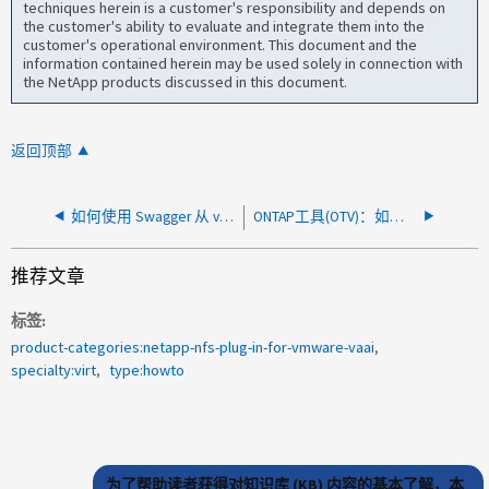
techniques herein is a customer's responsibility and depends on
the customer's ability to evaluate and integrate them into the
customer's operational environment. This document and the
information contained herein may be used solely in connection with
the NetApp products discussed in this document.
返回顶部
如何使用 Swagger 从 vCenter 中注销 OTV 10
ONTAP工具(OTV)：如何使用kingoprefs文件指定使用VSC配置和克隆进行挂载所使用的IP地址
推荐文章
标签
product-categories:netapp-nfs-plug-in-for-vmware-vaai
specialty:virt
type:howto
为了帮助读者获得对知识库 (KB) 内容的基本了解，本