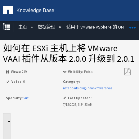
Knowledge Base
扩展/隐缩全局层次
主页
数据管理
适用于 VMware vSphere 的 ONTAP 工
如何在 ESXi 主机上将 VMware
VAAI 插件从版本 2.0.0 升级到 2.0.1
Views:
219
Visibility:
Public
另
Votes:
0
Category:
存
netapp-nfs-plug-in-for-vmware-vaai
为
Specialty:
virt
Last Updated:
PDF
7/15/2025, 6:34:33 AM
适
用
场