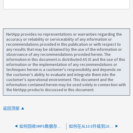
NetApp provides no representations or warranties regarding the
accuracy or reliability or serviceability of any information or
recommendations provided in this publication or with respect to
any results that may be obtained by the use of the information or
observance of any recommendations provided herein. The
information in this document is distributed AS IS and the use of this
information or the implementation of any recommendations or
techniques herein is a customer's responsibility and depends on
the customer's ability to evaluate and integrate them into the
customer's operational environment. This document and the
information contained herein may be used solely in connection with
the NetApp products discussed in this document.
返回顶部
如何回收VMFS数据存储库上未使用的存储块
如何在从10.0升级到10.1失败时恢复适用于VMware vSphere的ONTAP工具