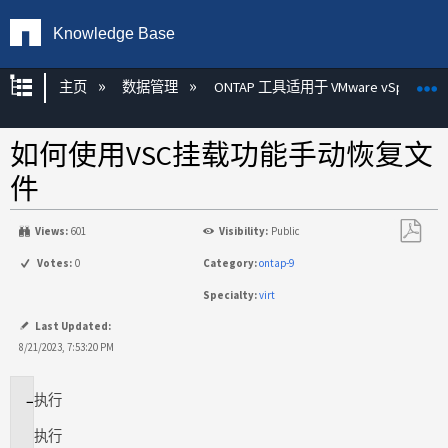
Knowledge Base
扩展/隐缩全局层次
主页
数据管理
ONTAP 工具适用于 VMware vSphere
如何使用VSC挂载功能手动恢复文
件
Views:
601
Visibility:
Public
另
Votes:
0
Category:
ontap-9
存
Specialty:
virt
为
PDF
Last Updated:
8/21/2023, 7:53:20 PM
执行
适
用
执行
场