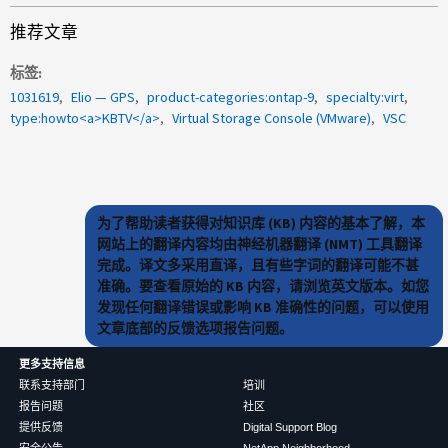
推荐文章
标签
1031619
Elio — GPS
product-categories:ontap-9
specialty:virt
type:howto<a>KBTV</a>
Virtual Storage Console (VMware)
VSC
为了帮助读者获得对知识库 (KB) 内容的基本了解，本
网站上的翻译内容均由神经机器翻译 (NMT) 工具翻译
完成。译文多采用直译，且有些字词的翻译可能不甚
准确。要查看原始的 KB 内容，请浏览英文版本。如您
发现任何翻译错误或影响 KB 准确性的问题，可以使用
文章底部的反馈选项报告问题。
更多支持信息
联系支持部门
培训
报告问题
社区
提供反馈
Digital Support Blog
安全公告
NetApp Neighborhood