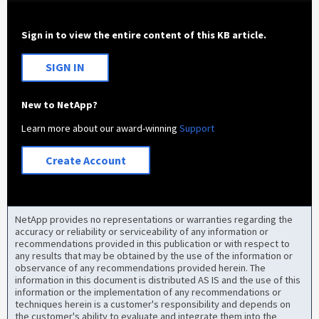
Sign in to view the entire content of this KB article.
SIGN IN
New to NetApp?
Learn more about our award-winning
Support
Create Account
NetApp provides no representations or warranties regarding the
accuracy or reliability or serviceability of any information or
recommendations provided in this publication or with respect to
any results that may be obtained by the use of the information or
observance of any recommendations provided herein. The
information in this document is distributed AS IS and the use of this
information or the implementation of any recommendations or
techniques herein is a customer's responsibility and depends on
the customer's ability to evaluate and integrate them into the