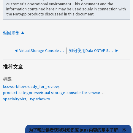
customer's operational environment. This document and the
information contained herein may be used solely in connection with
the NetApp products discussed in this document.
返回顶部
Virtual Storage Console （ VSC ）：如何从环境中卸载 VSC
如何使用Data ONTAP 8.x配置VMware vSphere 4.x
推荐文章
标签
kcsworkflow:ready_for_review
product-categories:virtual-storage-console-for-vmware-vsphere
specialty:virt
type:howto
为了帮助读者获得对知识库 (KB) 内容的基本了解，本