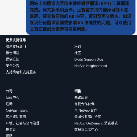
网站上的翻译内容均由神经机器翻译 (NMT) 工具翻译
完成。译文多采用直译，且有些字词的翻译可能不甚
准确。要查看原始的 KB 内容，请浏览英文版本。如您
发现任何翻译错误或影响 KB 准确性的问题，可以使用
文章底部的反馈选项报告问题。
更多支持信息
联系支持部门
培训
报告问题
社区
提供反馈
Digital Support Blog
安全公告
NetApp Neighborhood
支持策略和支持服务
公司
销售
新闻中心
先试后买
活动
寻找合作伙伴
NetApp Insight
与 NetApp 合作
客户成功案例
美国公共部门合同
环境、社会与公司治理
NetApp OnDemand 消费模式
投资者
数据远见者中心
招聘