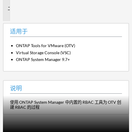
于
说
明
适用于
ONTAP Tools for VMware (OTV)
Virtual Storage Console (VSC)
ONTAP System Manager 9.7+
说明
使用 ONTAP System Manager 中内置的 RBAC 工具为 OTV 创
建 RBAC 的过程