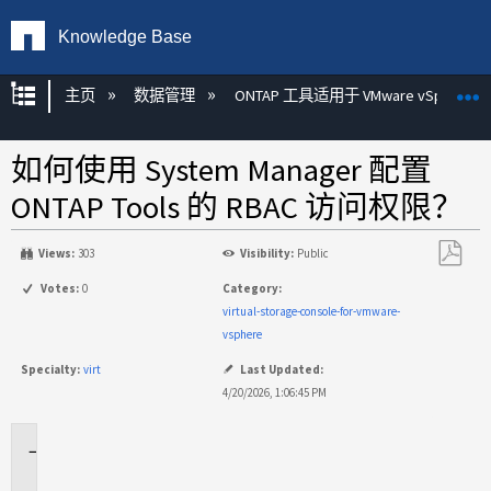
Knowledge Base
扩展/隐缩全局层次
主页
数据管理
ONTAP 工具适用于 VMware vSphere
如何使用 System Manager 配置
ONTAP Tools 的 RBAC 访问权限？
Views:
303
Visibility:
Public
另
Votes:
0
Category:
存
virtual-storage-console-for-vmware-
为
vsphere
PDF
Specialty:
virt
Last Updated:
4/20/2026, 1:06:45 PM
适
用