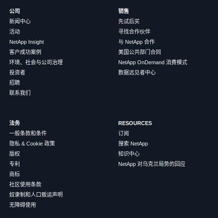
公司
销售
新闻中心
先试后买
活动
寻找合作伙伴
NetApp Insight
与 NetApp 合作
客户成功案例
美国公共部门合同
环境、社会与公司治理
NetApp OnDemand 消费模式
投资者
数据远见者中心
招聘
联系我们
法务
RESOURCES
一般条款和条件
订阅
隐私 & Cookie 政策
搜索 NetApp
版权
知识中心
专利
NetApp 对乌克兰局势的回应
商标
社区使用条款
奴隶制和人口贩运声明
无障碍使用