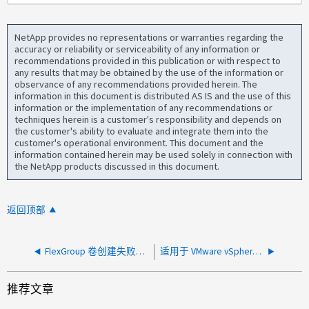
NetApp provides no representations or warranties regarding the
accuracy or reliability or serviceability of any information or
recommendations provided in this publication or with respect to
any results that may be obtained by the use of the information or
observance of any recommendations provided herein. The
information in this document is distributed AS IS and the use of this
information or the implementation of any recommendations or
techniques herein is a customer's responsibility and depends on
the customer's ability to evaluate and integrate them into the
customer's operational environment. This document and the
information contained herein may be used solely in connection with
the NetApp products discussed in this document.
返回顶部
FlexGroup 卷创建失败，并且 ONTAP 工具中存在错误 VMware
适用于 VMware vSphere 虚拟的 Virtual Storage Console 上的高 CPU 设备
推荐文章