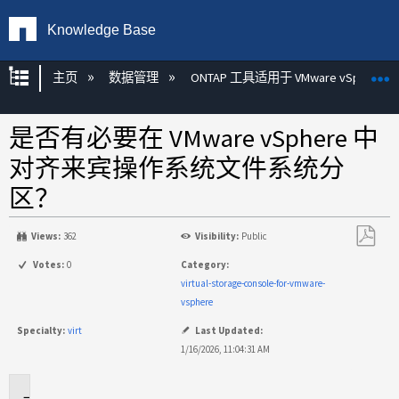
Knowledge Base
扩展/隐缩全局层次
主页
数据管理
ONTAP 工具适用于 VMware vSphere
是否有必要在 VMware vSphere 中
对齐来宾操作系统文件系统分
区？
Views:
362
Visibility:
Public
另
Votes:
0
Category:
存
virtual-storage-console-for-vmware-
为
vsphere
PDF
Specialty:
virt
Last Updated:
1/16/2026, 11:04:31 AM
适