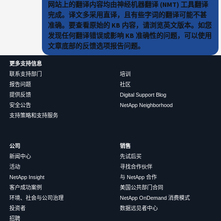
网站上的翻译内容均由神经机器翻译 (NMT) 工具翻译
完成。译文多采用直译，且有些字词的翻译可能不甚
准确。要查看原始的 KB 内容，请浏览英文版本。如您
发现任何翻译错误或影响 KB 准确性的问题，可以使用
文章底部的反馈选项报告问题。
更多支持信息
联系支持部门
培训
报告问题
社区
提供反馈
Digital Support Blog
安全公告
NetApp Neighborhood
支持策略和支持服务
公司
销售
新闻中心
先试后买
活动
寻找合作伙伴
NetApp Insight
与 NetApp 合作
客户成功案例
美国公共部门合同
环境、社会与公司治理
NetApp OnDemand 消费模式
投资者
数据远见者中心
招聘