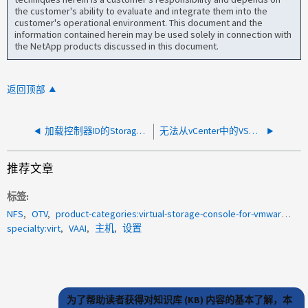
the customer's ability to evaluate and integrate them into the
customer's operational environment. This document and the
information contained herein may be used solely in connection with
the NetApp products discussed in this document.
返回顶部
加载控制器ID的Storage Virtual Machine信息时出错
无法从vCenter中的VSC启用SRA
推荐文章
标签
NFS
OTV
product-categories:virtual-storage-console-for-vmware-vsphere
specialty:virt
VAAI
主机
设置
为了帮助读者获得对知识库 (KB) 内容的基本了解，本