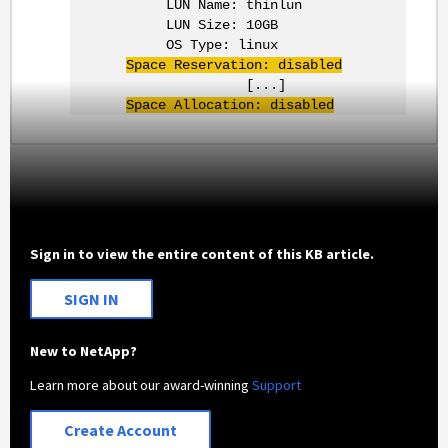
LUN Name: thinlun
LUN Size: 10GB
OS Type: linux
Space Reservation: disabled
[...]
Space Allocation: disabled
Sign in to view the entire content of this KB article.
SIGN IN
New to NetApp?
Learn more about our award-winning
Support
Create Account