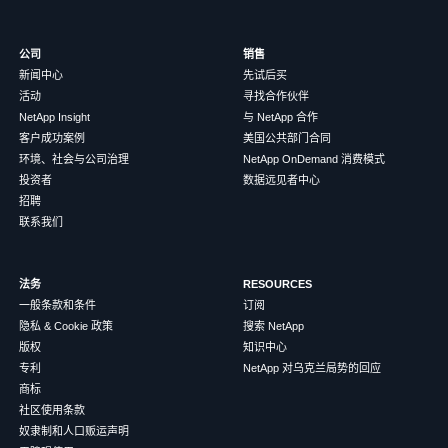
公司
销售
新闻中心
先试后买
活动
寻找合作伙伴
NetApp Insight
与 NetApp 合作
客户成功案例
美国公共部门合同
环境、社会与公司治理
NetApp OnDemand 消费模式
投资者
数据远见者中心
招聘
联系我们
法务
RESOURCES
一般条款和条件
订阅
隐私 & Cookie 政策
搜索 NetApp
版权
知识中心
专利
NetApp 对乌克兰局势的回应
商标
社区使用条款
奴隶制和人口贩运声明