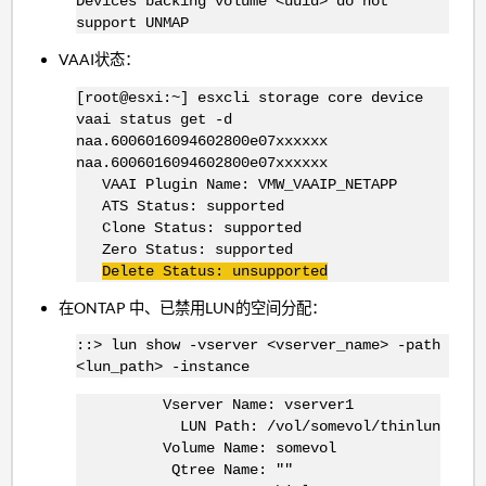
Devices backing volume <uuid> do not
support UNMAP
VAAI状态：
[root@esxi:~] esxcli storage core device
vaai status get -d
naa.6006016094602800e07xxxxxx
naa.6006016094602800e07xxxxxx
VAAI Plugin Name: VMW_VAAIP_NETAPP
ATS Status: supported
Clone Status: supported
Zero Status: supported
Delete Status: unsupported
在ONTAP 中、已禁用LUN的空间分配：
::> lun show -vserver <vserver_name> -path
<lun_path> -instance
Vserver Name: vserver1
LUN Path: /vol/somevol/thinlun
Volume Name: somevol
Qtree Name: ""