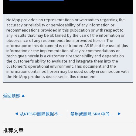
NetApp provides no representations or warranties regarding the
accuracy or reliability or serviceability of any information or
recommendations provided in this publication or with respect to
any results that may be obtained by the use of the information or
observance of any recommendations provided herein. The
information in this document is distributed AS IS and the use of this
information or the implementation of any recommendations or
techniques herein is a customer's responsibility and depends on
the customer's ability to evaluate and integrate them into the
customer's operational environment. This document and the
information contained herein may be used solely in connection with
the NetApp products discussed in this document.
返回顶部
从NTFS中删除数据不会释放空间
禁用或删除 SRM 中的阵列对失败，并显示"一个或多个保护组正在使用阵列对"
推荐文章