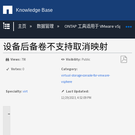
Knowledge Base
扩展/隐缩全局层次
主页
数据管理
ONTAP 工具适用于 VMware vSphere
设备后备卷不支持取消映射
Views:
798
Visibility:
Public
另
Votes:
0
Category:
存
virtual-storage-console-for-vmware-
为
vsphere
PDF
Specialty:
virt
Last Updated:
12/29/2023, 4:52:09 PM
适
用
场
景