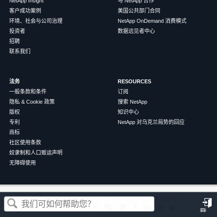
NetApp Insight
与 NetApp 合作
客户成功案例
美国公共部门合同
环境、社会与公司治理
NetApp OnDemand 消费模式
投资者
数据远见者中心
招聘
联系我们
法务
RESOURCES
一般条款和条件
订阅
隐私 & Cookie 政策
搜索 NetApp
版权
知识中心
专利
NetApp 对乌克兰局势的回应
商标
社区使用条款
奴隶制和人口贩运声明
无障碍使用
这篇文章对您有帮助吗？
©
2026
NetApp
中文（简体）
条款和条件
隐私政策
Cookie 政策
Cookie 设置
登
是
否