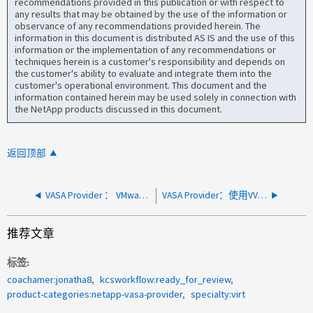
recommendations provided in this publication or with respect to
any results that may be obtained by the use of the information or
observance of any recommendations provided herein. The
information in this document is distributed AS IS and the use of this
information or the implementation of any recommendations or
techniques herein is a customer's responsibility and depends on
the customer's ability to evaluate and integrate them into the
customer's operational environment. This document and the
information contained herein may be used solely in connection with
the NetApp products discussed in this document.
返回顶部
VASA Provider ： VMware 中的孤立 LUN 引发 VASA 错误
VASA Provider：使用VVOL时、SVM名称会中断svMotion
推荐文章
标签
coachamer:jonatha8
kcsworkflow:ready_for_review
product-categories:netapp-vasa-provider
specialty:virt