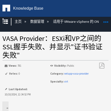
Knowledge Base
扩展/隐缩全局层次
主页
数据管理
适用于 VMware vSphere 的 ONTAP 工
VASA Provider：ESXi和VP之间的
SSL握手失败、并显示"证书验证
失败"
Views:
781
Visibility:
Public
另
Votes:
0
Category:
netapp-vasa-provider
存
Specialty:
virt
为
PDF
Last Updated:
10/10/2024, 12:34:52 PM
适