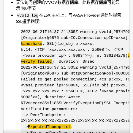
无法访问创建的VVOV数据存储库、此数据存储库可能显
示 为0字节
在ESXi主机上、与VASA Provider通信时报告
vvold.log
SSL握手错误：
2022-06-21T16:37:21.805Z warning vvold[2574793]
[Originator@6876 sub=IO.Connection opID=xxxx]
F
handshake
; SSL(<io_obj p:xxxxx,
h:14, <TCP 'xxx.xxx.xxx.xxx : 25608'>, <TCP
'<vasa_provider_ip> : 9083'>>), e: 336134278(
ce
verify failed
), duration: 3msec
2022-06-21T16:37:21.805Z warning vvold[2574793]
[Originator@6876 sub=HttpConnectionPool-000000 
Failed to get pooled connection; <cs p:xxx, TCP
<vasa_provider_ip>:9083>, SSL(<io_obj p:xxxx, h
'xxx.xxx.xxx.xxx : 25608'>, <TCP '<vasa_provide
9083'>>), duration: 4msec,
N7Vmacore3Ssl18SSLVerifyExceptionE(SSL Exceptio
Verification parameters:
--> PeerThumbprint:
XX:XX:XX:XX:XX:XX:XX:XX:XX:XX:XX:XX:XX:XX:XX:XX
-->
ExpectedThumbprint
:
--> ExpectedPeerName: <vasa_provider_ip>