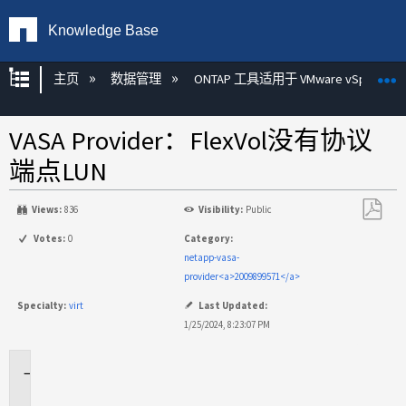
Knowledge Base
扩展/隐缩全局层次
主页
数据管理
ONTAP 工具适用于 VMware vSphere
VASA Provider：FlexVol没有协议
端点LUN
Views:
836
Visibility:
Public
另
Votes:
0
Category:
存
netapp-vasa-
为
provider<a>2009899571</a>
PDF
Specialty:
virt
Last Updated:
1/25/2024, 8:23:07 PM
适
用