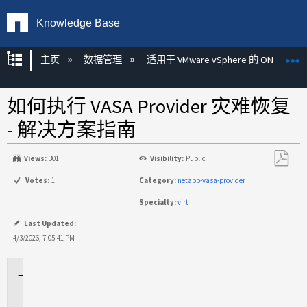
Knowledge Base
扩展/隐缩全局层次
主页
数据管理
适用于 VMware vSphere 的 ONTAP 工
如何执行 VASA Provider 灾难恢复
- 解决方案指南
Views:
301
Visibility:
Public
另
Votes:
1
Category:
netapp-vasa-provider
存
Specialty:
virt
为
PDF
Last Updated:
4/3/2026, 7:05:41 PM
适
用
于