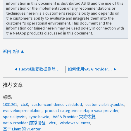
information in this document is distributed AS IS and the use of this
information or the implementation of any recommendations or
techniques herein is a customer's responsibility and depends on
the customer's ability to evaluate and integrate them into the
customer's operational environment. This document and the
information contained herein may be used solely in connection with
the NetApp products discussed in this document.
返回顶部
FlexVol重复数据删除已过量使用
如何使用VASA Provider WebCLI配置VVOL容器
推荐文章
标签
1031261
cb:0
customconfidence:validated
customvisibility:public
evolveloop:resolution
product-categories:netapp-vasa-provider
specialty:virt
type:howto
VASA Provider 灾难恢复
VASA Provider 虚拟设备
vb:0
Windows vCenter
基于 Linux 的 vCenter