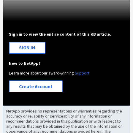
Sign in to view the entire content of this KB article.
SIGN IN
New to NetApp?
Learn more about our award-winning
Support
Create Account
NetApp provides no representations or warranties regarding the
accuracy or reliability or serviceability of any information or
recommendations provided in this publication or with respect to
any results that may be obtained by the use of the information or
observance of any recommendations provided herein. The