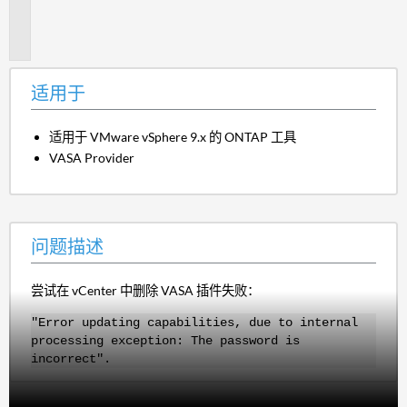
题
描
述
适用于
适用于 VMware vSphere 9.x 的 ONTAP 工具
VASA Provider
问题描述
尝试在 vCenter 中删除 VASA 插件失败：
"Error updating capabilities, due to internal
processing exception: The password is
incorrect".