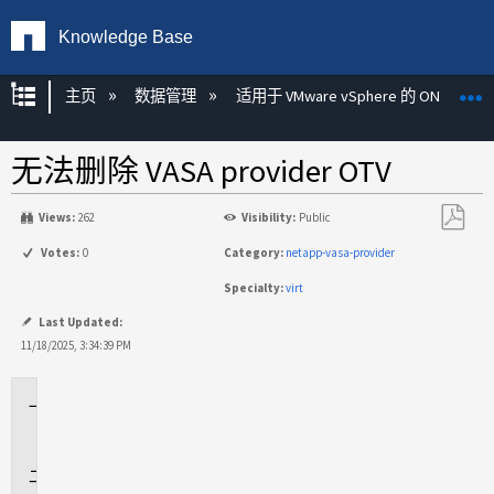
Knowledge Base
扩展/隐缩全局层次
主页
数据管理
适用于 VMware vSphere 的 ONTAP 工
无法删除 VASA provider OTV
Views:
262
Visibility:
Public
另
Votes:
0
Category:
netapp-vasa-provider
存
Specialty:
virt
为
PDF
Last Updated:
11/18/2025, 3:34:39 PM
适
用
于
问