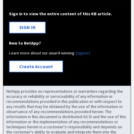
Sign in to view the entire content of this KB article.
SIGN IN
New to NetApp?
Learn more about our award-winning
Support
Create Account
NetApp provides no representations or warranties regarding the
accuracy or reliability or serviceability of any information or
recommendations provided in this publication or with respect to
any results that may be obtained by the use of the information or
observance of any recommendations provided herein. The
information in this document is distributed AS IS and the use of this
information or the implementation of any recommendations or
techniques herein is a customer's responsibility and depends on
the customer's ability to evaluate and integrate them into the