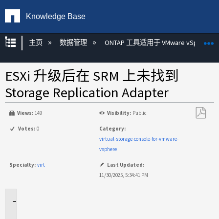
Knowledge Base
扩展/隐缩全局层次
主页
数据管理
ONTAP 工具适用于 VMware vSphere
ESXi 升级后在 SRM 上未找到
Storage Replication Adapter
Views:
149
Visibility:
Public
另
Votes:
0
Category:
存
virtual-storage-console-for-vmware-
为
vsphere
PDF
Specialty:
virt
Last Updated:
11/30/2025, 5:34:41 PM
适
用