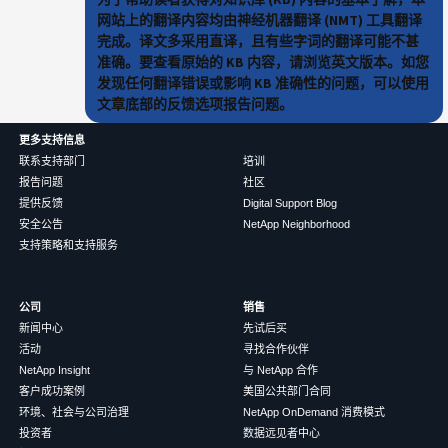
网站上的翻译内容均由神经机器翻译 (NMT) 工具翻译
完成。译文多采用直译，且有些字词的翻译可能不甚
准确。要查看原始的 KB 内容，请浏览英文版本。如您
发现任何翻译错误或影响 KB 准确性的问题，可以使用
文章底部的反馈选项报告问题。
更多支持信息
联系支持部门
培训
报告问题
社区
提供反馈
Digital Support Blog
安全公告
NetApp Neighborhood
支持策略和支持服务
公司
销售
新闻中心
先试后买
活动
寻找合作伙伴
NetApp Insight
与 NetApp 合作
客户成功案例
美国公共部门合同
环境、社会与公司治理
NetApp OnDemand 消费模式
投资者
数据远见者中心