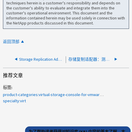
techniques herein is a customer's responsibility and depends on
the customer's ability to evaluate and integrate them into the
customer's operational environment. This document and the
information contained herein may be used solely in connection with
the NetApp products discussed in this document.
返回顶部
Storage Replication Adapter：testFailover失败、并显示"LUN is not accessible"错误
存储复制适配器：测试故障转移操作无法使用 SM-S 关系的最新数据
推荐文章
标签
product-categories:virtual-storage-console-for-vmware-vsphere
specialty:virt
为了帮助读者获得对知识库 (KB) 内容的基本了解，本