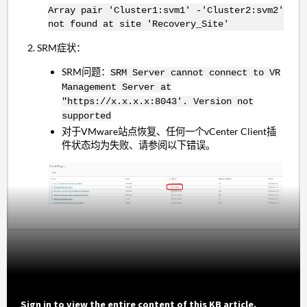
Array pair 'Cluster1:svm1' -'Cluster2:svm2'
not found at site 'Recovery_Site'
2. SRM症状：
SRM问题：
SRM Server cannot connect to VR
Management Server at
"https://x.x.x.x:8043'. Version not
supported
对于VMware站点恢复、任何一个vCenter Client插
件状态均为失败、请参阅以下错误。
Sign in to view the entire content of this KB article.