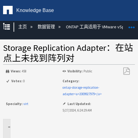
Knowledge Base
扩展/隐缩全局层次
主页
数据管理
ONTAP 工具适用于 VMware vSphere
Storage Replication Adapter：在站
点上未找到阵列对
Views:
458
Visibility:
Public
另
Votes:
0
Category:
存
ontap-storage-replication-
为
adapter<a>2009927979</a>
PDF
Specialty:
virt
Last Updated:
5/27/2024, 6:24:29 AM
适
用