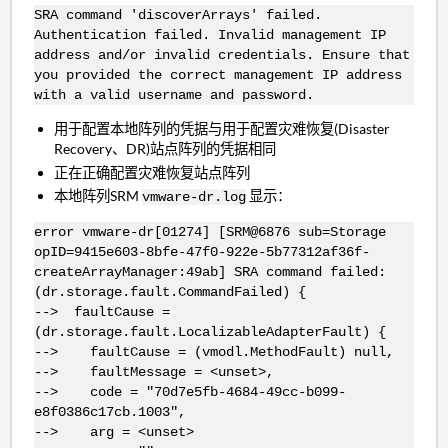
SRA command 'discoverArrays' failed.
Authentication failed. Invalid management IP
address and/or invalid credentials. Ensure that
you provided the correct management IP address
with a valid username and password.
用于配置本地阵列的凭据与用于配置灾难恢复(Disaster
Recovery、DR)站点阵列的凭据相同
正在正确配置灾难恢复站点阵列
本地阵列SRM
显示：
vmware-dr.log
error vmware-dr[01274] [SRM@6876 sub=Storage
opID=9415e603-8bfe-47f0-922e-5b77312af36f-
createArrayManager:49ab] SRA command failed:
(dr.storage.fault.CommandFailed) {
--> faultCause =
(dr.storage.fault.LocalizableAdapterFault) {
--> faultCause = (vmodl.MethodFault) null,
--> faultMessage = <unset>,
--> code = "70d7e5fb-4684-49cc-b099-
e8f0386c17cb.1003",
--> arg = <unset>