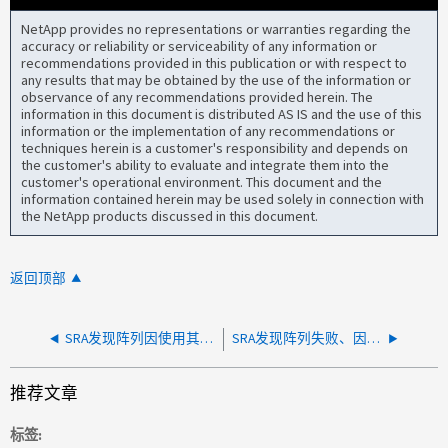
NetApp provides no representations or warranties regarding the
accuracy or reliability or serviceability of any information or
recommendations provided in this publication or with respect to
any results that may be obtained by the use of the information or
observance of any recommendations provided herein. The
information in this document is distributed AS IS and the use of this
information or the implementation of any recommendations or
techniques herein is a customer's responsibility and depends on
the customer's ability to evaluate and integrate them into the
customer's operational environment. This document and the
information contained herein may be used solely in connection with
the NetApp products discussed in this document.
返回顶部
SRA发现阵列因使用其他帐户而失败
SRA发现阵列失败、因为SVM的根卷安全模式设置为NTFS
推荐文章
标签