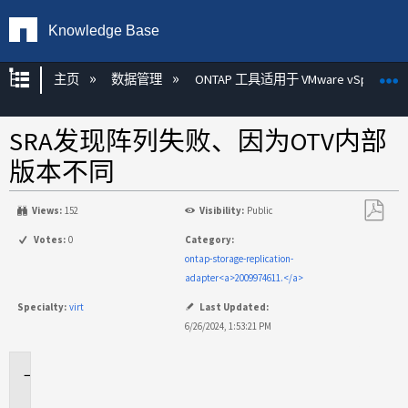
Knowledge Base
扩展/隐缩全局层次
主页
数据管理
ONTAP 工具适用于 VMware vSphere
SRA发现阵列失败、因为OTV内部
版本不同
Views:
152
Visibility:
Public
另
Votes:
0
Category:
存
ontap-storage-replication-
为
adapter<a>2009974611.</a>
PDF
Specialty:
virt
Last Updated:
6/26/2024, 1:53:21 PM
适
用