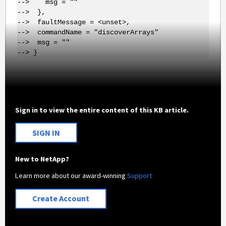
--> msg = ""
--> },
--> faultMessage = <unset>,
--> commandName = "discoverArrays"
--> msg = ""
--> }
Sign in to view the entire content of this KB article.
SIGN IN
New to NetApp?
Learn more about our award-winning
Support
Create Account