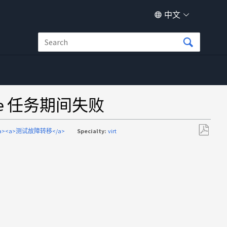
中文
cOnce 任务期间失败
 9.8</a><a>测试故障转移</a>
Specialty:
virt
另
存
为
PDF