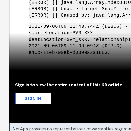
(ERROR) [] java.lang.ArrayIndexOutO
(ERROR) [] Unable to get SnapMirror
(ERROR) [] Caused by: java.lang.Arr
2021-09-06T09:11:43,744Z (DEBUG) - 
sourceLocation=SVM_XXX,
destLocation=SVM_XXX, relationshipI
2021-09-06T09:11:38,094Z (DEBUG) - 
e46c-11eb-99eb-d039ea2a1803,
Sign in to view the entire content of this KB article.
SIGN IN
NetApp provides no representations or warranties regarding 