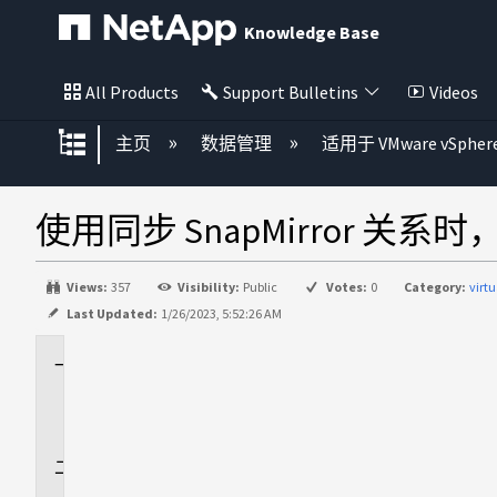
Knowledge Base
All Products
Support Bulletins
Videos
扩展/隐缩全局层次
主页
数据管理
适用于 VMware vSphe
使用同步 SnapMirror 关系时， S
Views:
357
Visibility:
Public
Votes:
0
Category:
vir
Last Updated:
1/26/2023, 5:52:26 AM
适
用
场
景
问
题