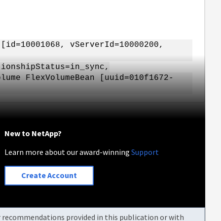
 [id=10001068, vServerId=10000200,
tionshipStatus=in_sync,
olume FlexVolumeBean [uuid=010f1672-
New to NetApp?
Learn more about our award-winning
Support
Create Account
or recommendations provided in this publication or with