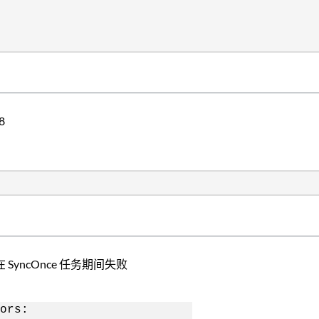
8
er 在 SyncOnce 任务期间失败
ors: