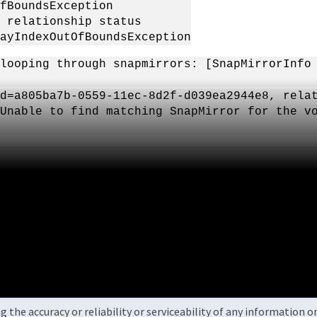
fBoundsException
 relationship status
ayIndexOutOfBoundsException
looping through snapmirrors: [SnapMirrorInfo
d=a805ba7b-0559-11ec-8d2f-d039ea2944e8, rela
Unable to find matching SnapMirror for the v
the accuracy or reliability or serviceability of any information 