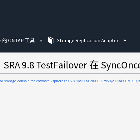
re 的 ONTAP 工具
Storage Replication Adapter
RA 9.8 TestFailover 在 Syn
tual-storage-console-for-vmware-vsphere<a>SRA</a><a>2008906295</a><a>OTV