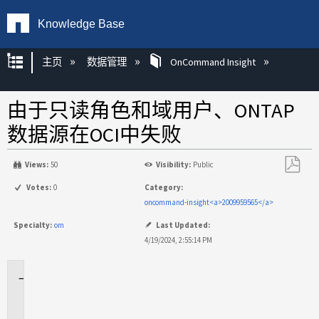
Knowledge Base
扩展/隐缩全局层次
主页
数据管理
OnCommand Insight
由于只读角色和域用户、ONTAP
数据源在OCI中失败
Views:
50
Visibility:
Public
另
Votes:
0
Category:
存
oncommand-insight<a>2009959565</a>
为
Specialty:
om
Last Updated:
PDF
4/19/2024, 2:55:14 PM
适
用
场