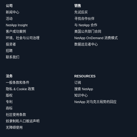
公司
销售
新闻中心
先试后买
活动
寻找合作伙伴
NetApp Insight
与 NetApp 合作
客户成功案例
美国公共部门合同
环境、社会与公司治理
NetApp OnDemand 消费模式
投资者
数据远见者中心
招聘
联系我们
法务
RESOURCES
一般条款和条件
订阅
隐私 & Cookie 政策
搜索 NetApp
版权
知识中心
专利
NetApp 对乌克兰局势的回应
商标
社区使用条款
奴隶制和人口贩运声明
无障碍使用