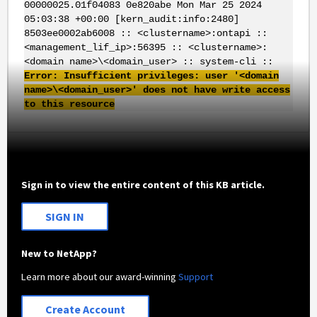
00000025.01f04083 0e820abe Mon Mar 25 2024
05:03:38 +00:00 [kern_audit:info:2480]
8503ee0002ab6008 :: <clustername>:ontapi ::
<management_lif_ip>:56395 :: <clustername>:
<domain name>\<domain_user> :: system-cli ::
Error: Insufficient privileges: user '<domain
name>\<domain_user>' does not have write access
to this resource
Sign in to view the entire content of this KB article.
SIGN IN
New to NetApp?
Learn more about our award-winning
Support
Create Account