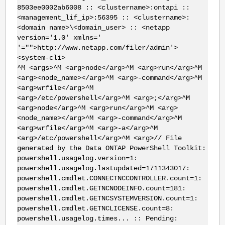
8503ee0002ab6008 :: <clustername>:ontapi ::
<management_lif_ip>:56395 :: <clustername>:
<domain name>\<domain_user> :: <netapp
version='1.0' xmlns='
'="">http://www.netapp.com/filer/admin'>
<system-cli>
^M <args>^M <arg>node</arg>^M <arg>run</arg>^M
<arg><node_name></arg>^M <arg>-command</arg>^M
<arg>wrfile</arg>^M
<arg>/etc/powershell</arg>^M <arg>;</arg>^M
<arg>node</arg>^M <arg>run</arg>^M <arg>
<node_name></arg>^M <arg>-command</arg>^M
<arg>wrfile</arg>^M <arg>-a</arg>^M
<arg>/etc/powershell</arg>^M <arg>// File
generated by the Data ONTAP PowerShell Toolkit:
powershell.usagelog.version=1:
powershell.usagelog.lastupdated=1711343017:
powershell.cmdlet.CONNECTNCCONTROLLER.count=1:
powershell.cmdlet.GETNCNODEINFO.count=181:
powershell.cmdlet.GETNCSYSTEMVERSION.count=1:
powershell.cmdlet.GETNCLICENSE.count=8:
powershell.usagelog.times... :: Pending: