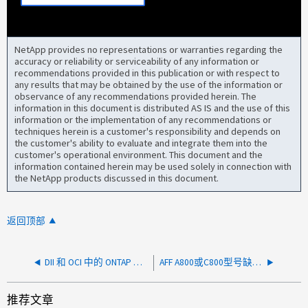
NetApp provides no representations or warranties regarding the
accuracy or reliability or serviceability of any information or
recommendations provided in this publication or with respect to
any results that may be obtained by the use of the information or
observance of any recommendations provided herein. The
information in this document is distributed AS IS and the use of this
information or the implementation of any recommendations or
techniques herein is a customer's responsibility and depends on
the customer's ability to evaluate and integrate them into the
customer's operational environment. This document and the
information contained herein may be used solely in connection with
the NetApp products discussed in this document.
返回顶部
DII 和 OCI 中的 ONTAP 数据收集器在 fcp-interface-get-iter ZAPI 上失败，fcp_port 的 next() 中检测到循环
AFF A800或C800型号缺少ONTAP环境温度
推荐文章