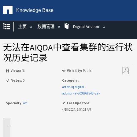
Knowledge Base
扩展/隐缩全局层次
主页
数据管理
Digital Advisor
无法在AIQDA中查看集群的运行状
况历史记录
Views:
48
Visibility:
Public
另
Votes:
0
Category:
存
active-iq-digital-
为
advisor<a>2009978746</a>
PDF
Specialty:
om
Last Updated:
4/18/2024, 3:54:21 AM
适
用