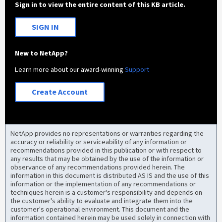
Sign in to view the entire content of this KB article.
SIGN IN
New to NetApp?
Learn more about our award-winning
Support
Create Account
NetApp provides no representations or warranties regarding the
accuracy or reliability or serviceability of any information or
recommendations provided in this publication or with respect to
any results that may be obtained by the use of the information or
observance of any recommendations provided herein. The
information in this document is distributed AS IS and the use of this
information or the implementation of any recommendations or
techniques herein is a customer's responsibility and depends on
the customer's ability to evaluate and integrate them into the
customer's operational environment. This document and the
information contained herein may be used solely in connection with