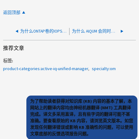
返回顶部
为什么ONTAP卷的IOPS或吞吐量会增加？
为什么 AIQUM 会同时针对相同卷的 Ransomware Activity Detected 事件触发多个具有 NEW 和 OBSOLETE 状态的邮件警报？
推荐文章
标签
product-categories:active-iq-unified-manager
specialty:om
为了帮助读者获得对知识库 (KB) 内容的基本了解，本
网站上的翻译内容均由神经机器翻译 (NMT) 工具翻译
完成。译文多采用直译，且有些字词的翻译可能不甚
准确。要查看原始的 KB 内容，请浏览英文版本。如您
发现任何翻译错误或影响 KB 准确性的问题，可以使用
文章底部的反馈选项报告问题。