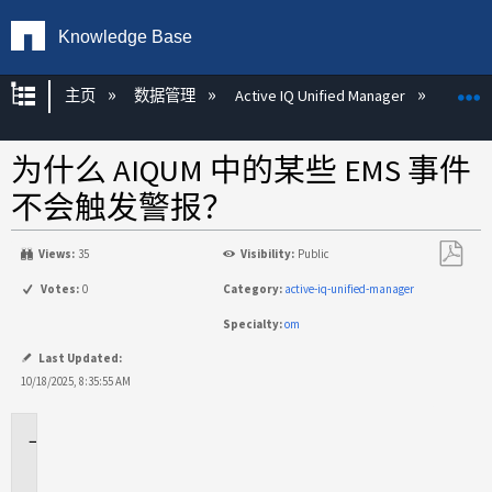
Knowledge Base
扩展/隐缩全局层次
主页
数据管理
Active IQ Unified Manager
Act
为什么 AIQUM 中的某些 EMS 事件
不会触发警报？
Views:
35
Visibility:
Public
另
Votes:
0
Category:
active-iq-unified-manager
存
Specialty:
om
为
PDF
Last Updated:
10/18/2025, 8:35:55 AM
适
用
于