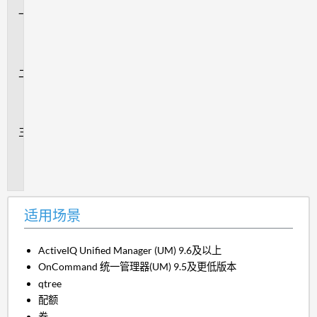
适
用
场
景
问
题
解
答
追
加
信
息
适用场景
ActiveIQ Unified Manager (UM) 9.6及以上
OnCommand 统一管理器(UM) 9.5及更低版本
qtree
配额
卷