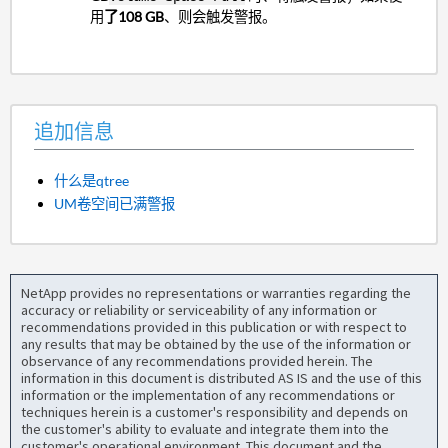
用
了108 GB
、则会触发警报。
追加信息
什么是qtree
UM卷空间已满警报
NetApp provides no representations or warranties regarding the
accuracy or reliability or serviceability of any information or
recommendations provided in this publication or with respect to
any results that may be obtained by the use of the information or
observance of any recommendations provided herein. The
information in this document is distributed AS IS and the use of this
information or the implementation of any recommendations or
techniques herein is a customer's responsibility and depends on
the customer's ability to evaluate and integrate them into the
customer's operational environment. This document and the