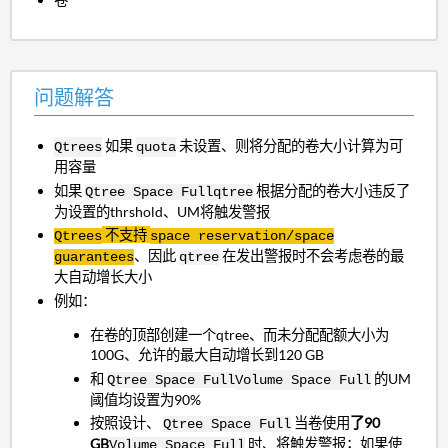
问题解答
如果
未设置、则将分配的卷大小计算为可
Qtrees
quota
用容量
如果
根据分配的卷大小违反了
Qtree Space Full
qtree
为设置的thrshold、UM将触发警报
不支持
Qtrees
space reservation/space
、因此
在发出警报时不会考虑卷的最
guarantees
qtree
大自动增长大小
例如：
在卷的顶部创建一个qtree、而未分配配额大小为
100G、允许的最大自动增长到120 GB
和
的
UM
Qtree Space Full
Volume Space Full
阈值
均设置为90%
按照设计、
当卷使用
了90
Qtree Space Full
GB
时、将触发警报；如果使
Volume Space Full