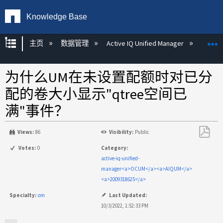
Knowledge Base
扩展/隐缩全局层次
主页
数据管理
Active IQ Unified Manager
Act
为什么UM在未设置配额时对已分
配的卷大小显示"qtree空间已
满"事件？
Views:
86
Visibility:
Public
另
Votes:
0
Category:
存
active-iq-unified-
为
manager<a>OCUM</a><a>AIQUM</a>
PDF
<a>2009318625</a>
Specialty:
om
Last Updated:
10/3/2022, 1:52:33 PM