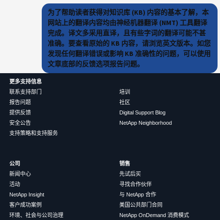
为了帮助读者获得对知识库 (KB) 内容的基本了解，本
网站上的翻译内容均由神经机器翻译 (NMT) 工具翻译
完成。译文多采用直译，且有些字词的翻译可能不甚
准确。要查看原始的 KB 内容，请浏览英文版本。如您
发现任何翻译错误或影响 KB 准确性的问题，可以使用
文章底部的反馈选项报告问题。
更多支持信息
联系支持部门
培训
报告问题
社区
提供反馈
Digital Support Blog
安全公告
NetApp Neighborhood
支持策略和支持服务
公司
销售
新闻中心
先试后买
活动
寻找合作伙伴
NetApp Insight
与 NetApp 合作
客户成功案例
美国公共部门合同
环境、社会与公司治理
NetApp OnDemand 消费模式