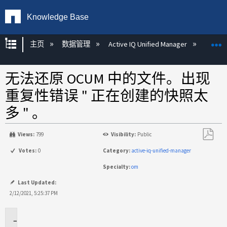
Knowledge Base
扩展/隐缩全局层次
主页
数据管理
Active IQ Unified Manager
Act
无法还原 OCUM 中的文件。出现
重复性错误 " 正在创建的快照太
多 " 。
Views:
799
Visibility:
Public
另
Votes:
0
Category:
active-iq-unified-manager
存
Specialty:
om
为
PDF
Last Updated:
2/12/2021, 5:25:37 PM
适