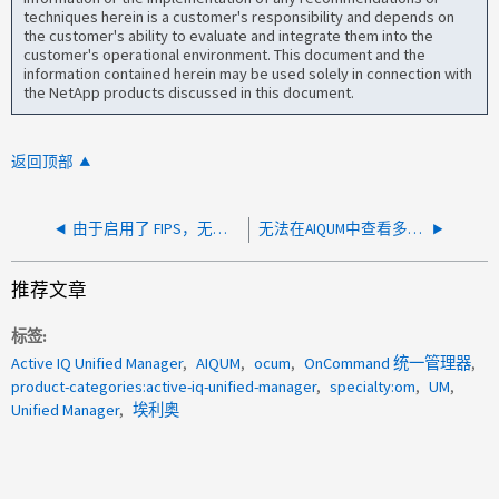
techniques herein is a customer's responsibility and depends on
the customer's ability to evaluate and integrate them into the
customer's operational environment. This document and the
information contained herein may be used solely in connection with
the NetApp products discussed in this document.
返回顶部
由于启用了 FIPS，无法在 AIQUM 中重新发现集群
无法在AIQUM中查看多个集群的所有卷
推荐文章
标签
Active IQ Unified Manager
AIQUM
ocum
OnCommand 统一管理器
product-categories:active-iq-unified-manager
specialty:om
UM
Unified Manager
埃利奥