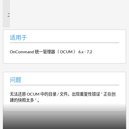
用
于
问
题
适用于
OnCommand 统一管理器（ OCUM ） 6.x - 7.2
问题
无法还原 OCUM 中的目录 / 文件。出现重复性错误 " 正在创
建的快照太多 " 。