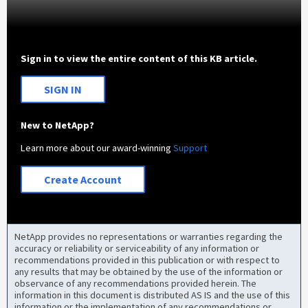
Sign in to view the entire content of this KB article.
SIGN IN
New to NetApp?
Learn more about our award-winning
Support
Create Account
NetApp provides no representations or warranties regarding the
accuracy or reliability or serviceability of any information or
recommendations provided in this publication or with respect to
any results that may be obtained by the use of the information or
observance of any recommendations provided herein. The
information in this document is distributed AS IS and the use of this
information or the implementation of any recommendations or