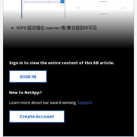
IOPS/延迟值在 vserver/卷/聚合级别中可见
Sign in to view the entire content of this KB article.
SIGN IN
New to NetApp?
Learn more about our award-winning
Support
Create Account