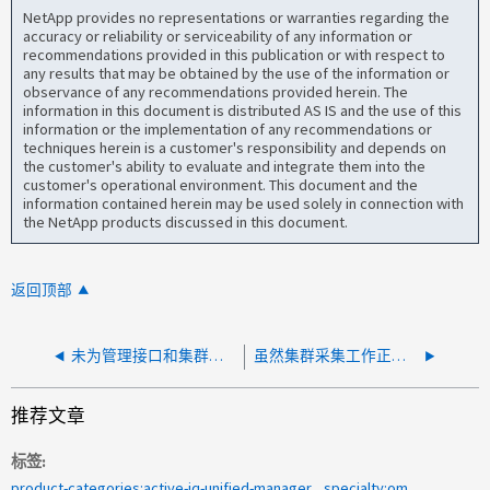
NetApp provides no representations or warranties regarding the
accuracy or reliability or serviceability of any information or
recommendations provided in this publication or with respect to
any results that may be obtained by the use of the information or
observance of any recommendations provided herein. The
information in this document is distributed AS IS and the use of this
information or the implementation of any recommendations or
techniques herein is a customer's responsibility and depends on
the customer's ability to evaluate and integrate them into the
customer's operational environment. This document and the
information contained herein may be used solely in connection with
the NetApp products discussed in this document.
返回顶部
未为管理接口和集群间接口生成网络接口不在主端口事件
虽然集群采集工作正常、但UM中未生成新警报
推荐文章
标签
product-categories:active-iq-unified-manager
specialty:om