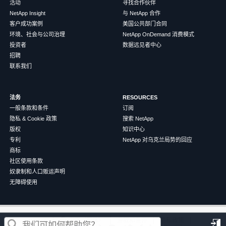
活动
寻找合作伙伴
NetApp Insight
与 NetApp 合作
客户成功案例
美国公共部门合同
环境、社会与公司治理
NetApp OnDemand 消费模式
投资者
数据远见者中心
招聘
联系我们
法务
RESOURCES
一般条款和条件
订阅
隐私 & Cookie 政策
搜索 NetApp
版权
知识中心
专利
NetApp 对乌克兰局势的回应
商标
社区使用条款
奴隶制和人口贩运声明
无障碍使用
这篇文章对您有帮助吗？
©
2026
NetApp
中文（简体）
条款和条件
隐私政策