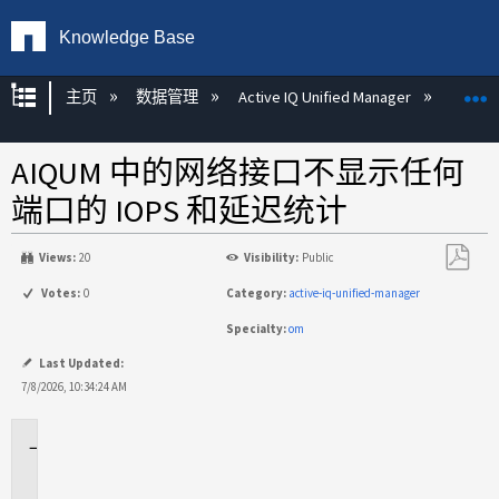
Knowledge Base
扩展/隐缩全局层次
主页
数据管理
Active IQ Unified Manager
Act
AIQUM 中的网络接口不显示任何
端口的 IOPS 和延迟统计
Views:
20
Visibility:
Public
另
Votes:
0
Category:
active-iq-unified-manager
存
Specialty:
om
为
PDF
Last Updated:
7/8/2026, 10:34:24 AM
适
用
于