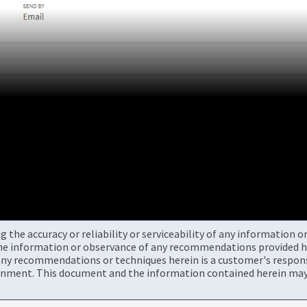
the accuracy or reliability or serviceability of any information 
the information or observance of any recommendations provided he
ny recommendations or techniques herein is a customer's responsi
onment. This document and the information contained herein may 