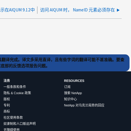
在AIQUM 9.12中
访问 AIQUM 时， NameID 元素必须存在
) 工具翻译完成。译文多采用直译，且有些字词的翻译可能不甚准确。要查
文章底部的反馈选项报告问题。
法务
RESOURCES
一般条款和条件
订阅
隐私 & Cookie 政策
搜索 NetApp
版权
知识中心
专利
NetApp 对乌克兰局势的回应
商标
社区使用条款
奴隶制和人口贩运声明
无障碍使用