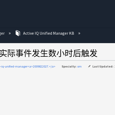
ger
Active IQ Unified Manager KB
报在实际事件发生数小时后触发
e-iq-unified-manager<a>2009822027.</a>
Specialty:
om
Last Updated: