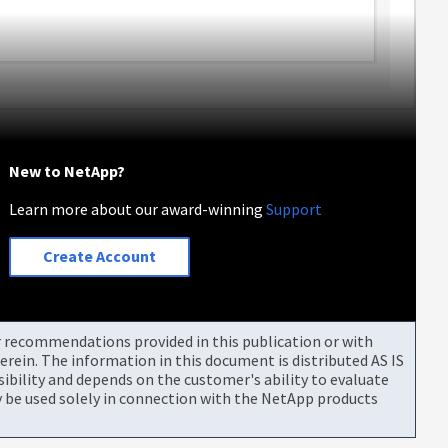
New to NetApp?
Learn more about our award-winning
Support
Create Account
or recommendations provided in this publication or with
rein. The information in this document is distributed AS IS
bility and depends on the customer's ability to evaluate
be used solely in connection with the NetApp products