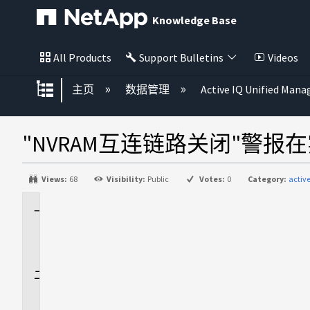
Knowledge Base
All Products
Support Bulletins
Videos
扩展/隐缩全局层次
主页
数据管理
Active IQ Unified Mana
"NVRAM互连链路关闭"警
Views:
68
Visibility:
Public
Votes:
0
Category:
activ
适
用
场
景
问
题
描