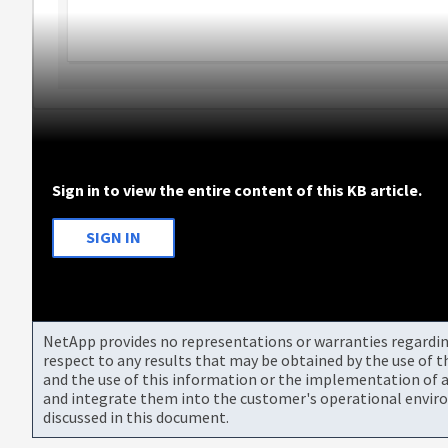
Sign in to view the entire content of this KB article.
SIGN IN
NetApp provides no representations or warranties regarding 
respect to any results that may be obtained by the use of 
and the use of this information or the implementation of a
and integrate them into the customer's operational envir
discussed in this document.