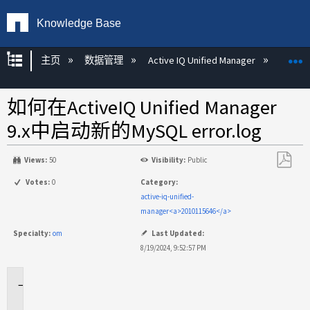
Knowledge Base
扩展/隐缩全局层次
主页
数据管理
Active IQ Unified Manager
Act
如何在ActiveIQ Unified Manager
9.x中启动新的MySQL error.log
Views:
50
Visibility:
Public
另
Votes:
0
Category:
存
active-iq-unified-
为
manager<a>2010115646</a>
PDF
Specialty:
om
Last Updated:
8/19/2024, 9:52:57 PM
适
用