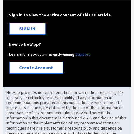
Sign in to view the entire content of this KB article.
SIGN IN
New to NetApp?
Learn more about our award-winning
Support
Create Account
NetApp provides no representations or warranties regarding the
accuracy or reliability or serviceability of any information or
recommendations provided in this publication or with respect to
any results that may be obtained by the use of the information or
observance of any recommendations provided herein. The
information in this document is distributed AS IS and the use of this
information or the implementation of any recommendations or
techniques herein is a customer's responsibility and depends on
the customer's ability to evaluate and integrate them into the