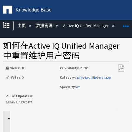
Knowledge Base
扩展/隐缩全局层次
主页
数据管理
Active IQ Unified Manager
Act
如何在Active IQ Unified Manager
中重置维护用户密码
Views:
380
Visibility:
Public
另
Votes:
0
Category:
active-iq-unified-manager
存
Specialty:
om
为
PDF
Last Updated:
2/8/2023, 7:23:05 PM
适
用
场