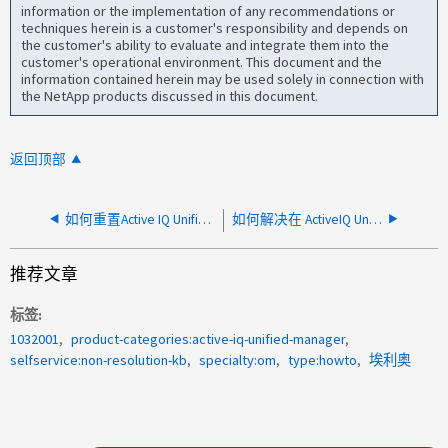
information or the implementation of any recommendations or
techniques herein is a customer's responsibility and depends on
the customer's ability to evaluate and integrate them into the
customer's operational environment. This document and the
information contained herein may be used solely in connection with
the NetApp products discussed in this document.
返回顶部
如何重置Active IQ Unified Manager vApp的维护用户密码
如何解决在 ActiveIQ Unified Manager 中查询时间服务器时出现的连接被拒绝消息
推荐文章
标签
1032001
product-categories:active-iq-unified-manager
selfservice:non-resolution-kb
specialty:om
type:howto
埃利奥