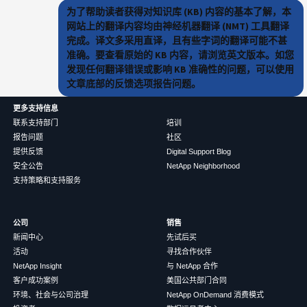
为了帮助读者获得对知识库 (KB) 内容的基本了解，本
网站上的翻译内容均由神经机器翻译 (NMT) 工具翻译
完成。译文多采用直译，且有些字词的翻译可能不甚
准确。要查看原始的 KB 内容，请浏览英文版本。如您
发现任何翻译错误或影响 KB 准确性的问题，可以使用
文章底部的反馈选项报告问题。
更多支持信息
联系支持部门
培训
报告问题
社区
提供反馈
Digital Support Blog
安全公告
NetApp Neighborhood
支持策略和支持服务
公司
销售
新闻中心
先试后买
活动
寻找合作伙伴
NetApp Insight
与 NetApp 合作
客户成功案例
美国公共部门合同
环境、社会与公司治理
NetApp OnDemand 消费模式