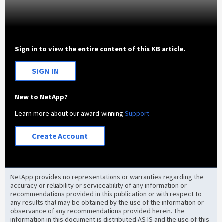
Sign in to view the entire content of this KB article.
SIGN IN
New to NetApp?
Learn more about our award-winning
Support
Create Account
NetApp provides no representations or warranties regarding the
accuracy or reliability or serviceability of any information or
recommendations provided in this publication or with respect to
any results that may be obtained by the use of the information or
observance of any recommendations provided herein. The
information in this document is distributed AS IS and the use of this