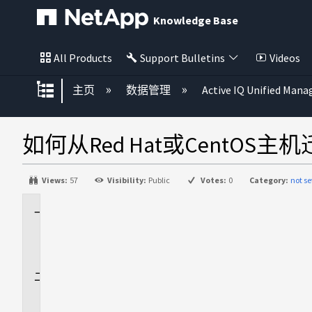
Knowledge Base
All Products
Support Bulletins
Videos
扩展/隐缩全局层次
主页
数据管理
Active IQ Unified Mana
如何从Red Hat或CentOS主机迁
Views:
57
Visibility:
Public
Votes:
0
Category:
not se
适
用
场
景
问
题
描