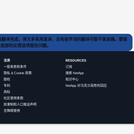
) 工具翻译完成。译文多采用直译，且有些字词的翻译可能不甚准确。要查
文章底部的反馈选项报告问题。
法务
RESOURCES
一般条款和条件
订阅
隐私 & Cookie 政策
搜索 NetApp
版权
知识中心
专利
NetApp 对乌克兰局势的回应
商标
社区使用条款
奴隶制和人口贩运声明
无障碍使用