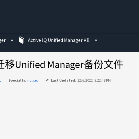
ger
Active IQ Unified Manager KB
移Unified Manager备份文件
t
Specialty:
not set
Last Updated:
12/6/2022, 8:22:48 PM