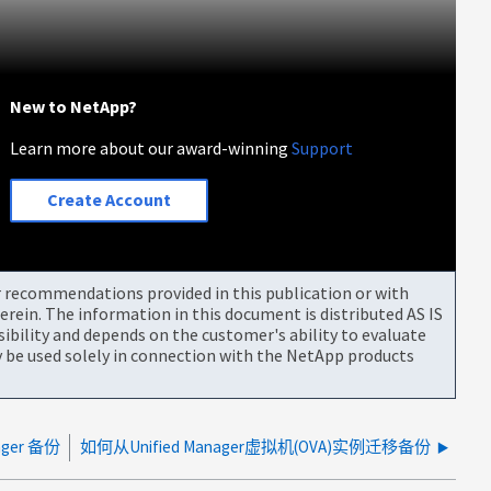
New to NetApp?
Learn more about our award-winning
Support
Create Account
or recommendations provided in this publication or with
rein. The information in this document is distributed AS IS
bility and depends on the customer's ability to evaluate
be used solely in connection with the NetApp products
ager 备份
如何从Unified Manager虚拟机(OVA)实例迁移备份