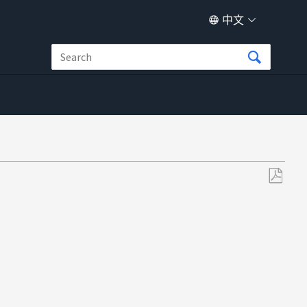
中文
另
存
为
PDF