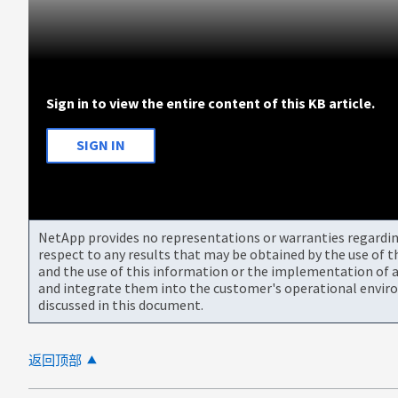
Sign in to view the entire content of this KB article.
SIGN IN
NetApp provides no representations or warranties regarding 
respect to any results that may be obtained by the use of 
and the use of this information or the implementation of a
and integrate them into the customer's operational envir
discussed in this document.
返回顶部