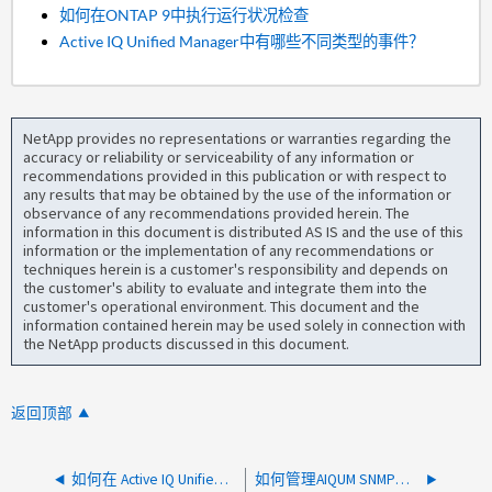
如何在ONTAP 9中执行运行状况检查
Active IQ Unified Manager中有哪些不同类型的事件？
NetApp provides no representations or warranties regarding the
accuracy or reliability or serviceability of any information or
recommendations provided in this publication or with respect to
any results that may be obtained by the use of the information or
observance of any recommendations provided herein. The
information in this document is distributed AS IS and the use of this
information or the implementation of any recommendations or
techniques herein is a customer's responsibility and depends on
the customer's ability to evaluate and integrate them into the
customer's operational environment. This document and the
information contained herein may be used solely in connection with
the NetApp products discussed in this document.
返回顶部
如何在 Active IQ Unified Manager 9.7 及更高版本 OVA 上安装 tcpdump
如何管理AIQUM SNMP陷阱警报状态