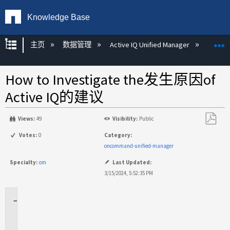
Knowledge Base
扩展/隐缩全局层次
主页
数据管理
Active IQ Unified Manager
Act
How to Investigate the发生原因of
Active IQ的建议
Views:
49
Visibility:
Public
另
Votes:
0
Category:
存
oncommand-unified-manager
为
Specialty:
om
Last Updated:
PDF
3/15/2024, 5:52:35 PM
适
用
场