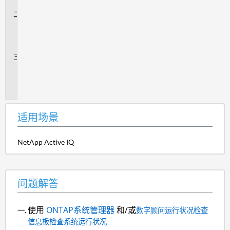
景
问
题
解
答
追
加
信
息
适用场景
NetApp Active IQ
问题解答
使用
ONTAP系统管理器
和/或
数字顾问运行状况检查
信息板检查系统运行状况