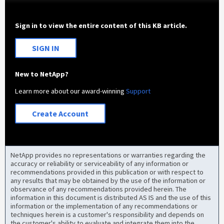
Sign in to view the entire content of this KB article.
SIGN IN
New to NetApp?
Learn more about our award-winning
Support
Create Account
NetApp provides no representations or warranties regarding the
accuracy or reliability or serviceability of any information or
recommendations provided in this publication or with respect to
any results that may be obtained by the use of the information or
observance of any recommendations provided herein. The
information in this document is distributed AS IS and the use of this
information or the implementation of any recommendations or
techniques herein is a customer's responsibility and depends on
the customer's ability to evaluate and integrate them into the