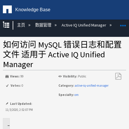
Knowledge Base
扩展/隐缩全局层次
主页
数据管理
Active IQ Unified Manager
Act
如何访问 MySQL 错误日志和配置
文件 适用于 Active IQ Unified
Manager
Views:
99
Visibility:
Public
另
Votes:
0
Category:
active-iq-unified-manager
存
Specialty:
om
为
PDF
Last Updated:
11/3/2020, 2:52:07 PM
适