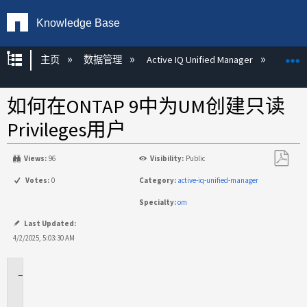
Knowledge Base
扩展/隐缩全局层次
主页
数据管理
Active IQ Unified Manager
Act
如何在ONTAP 9中为UM创建只读
Privileges用户
Views:
96
Visibility:
Public
另
Votes:
0
Category:
active-iq-unified-manager
存
Specialty:
om
为
PDF
Last Updated:
4/2/2025, 5:03:30 AM
适
用
场