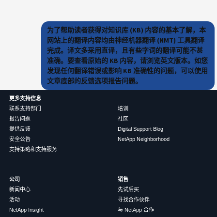
为了帮助读者获得对知识库 (KB) 内容的基本了解，本
网站上的翻译内容均由神经机器翻译 (NMT) 工具翻译
完成。译文多采用直译，且有些字词的翻译可能不甚
准确。要查看原始的 KB 内容，请浏览英文版本。如您
发现任何翻译错误或影响 KB 准确性的问题，可以使用
文章底部的反馈选项报告问题。
更多支持信息
联系支持部门
培训
报告问题
社区
提供反馈
Digital Support Blog
安全公告
NetApp Neighborhood
支持策略和支持服务
公司
销售
新闻中心
先试后买
活动
寻找合作伙伴
NetApp Insight
与 NetApp 合作