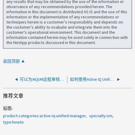
any results that may be obtained by the use of the information or
observance of any recommendations provided herein. The
information in this document is distributed AS IS and the use of this
information or the implementation of any recommendations or
techniques herein is a customer's responsibility and depends on
the customer's ability to evaluate and integrate them into the
customer's operational environment. This document and the
information contained herein may be used solely in connection with
the NetApp products discussed in this document.
返回顶部
可以为AIQUM远程审核日志记录分配多少个系统日志服务器？
如何使用Active IQ Unified Manager 生成性能报告
推荐文章
标签
product-categories:active-iq-unified-manager
specialty:om
type:howto