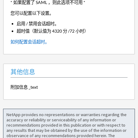
* 如果配置了 SAML ，则此选项不可用 *
您可以配置以下设置。
启用 / 禁用会话超时。
超时值（默认值为 4320 分 /72 小时）
如何配置会话超时。
其他信息
附加信息 _text
NetApp provides no representations or warranties regarding the
accuracy or reliability or serviceability of any information or
recommendations provided in this publication or with respect to
any results that may be obtained by the use of the information or
observance of any recommendations provided herein. The