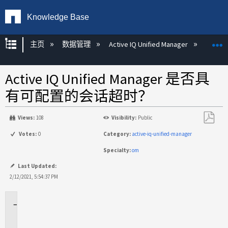
Knowledge Base
扩展/隐缩全局层次
主页
数据管理
Active IQ Unified Manager
Act
Active IQ Unified Manager 是否具
有可配置的会话超时？
Views:
108
Visibility:
Public
另
Votes:
0
Category:
active-iq-unified-manager
存
Specialty:
om
为
PDF
Last Updated:
2/12/2021, 5:54:37 PM
适
用
于