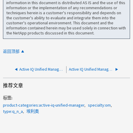
information in this document is distributed AS IS and the use of this
information or the implementation of any recommendations or
techniques herein is a customer's responsibility and depends on
the customer's ability to evaluate and integrate them into the
customer's operational environment. This document and the
information contained herein may be used solely in connection with
the NetApp products discussed in this document.
返回顶部
Active IQ Unified Manager for Linux 是否支持 Java 11 OpenJDK
Active IQ Unified Manager是否能够锁定用户以防止密码不正确？
推荐文章
标签
product-categories:active-iq-unified-manager
specialty:om
type:q_n_a
埃利奥