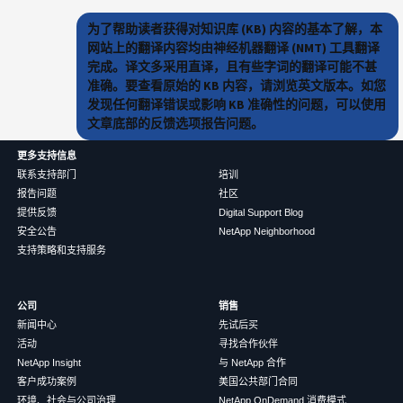
为了帮助读者获得对知识库 (KB) 内容的基本了解，本
网站上的翻译内容均由神经机器翻译 (NMT) 工具翻译
完成。译文多采用直译，且有些字词的翻译可能不甚
准确。要查看原始的 KB 内容，请浏览英文版本。如您
发现任何翻译错误或影响 KB 准确性的问题，可以使用
文章底部的反馈选项报告问题。
更多支持信息
联系支持部门
培训
报告问题
社区
提供反馈
Digital Support Blog
安全公告
NetApp Neighborhood
支持策略和支持服务
公司
销售
新闻中心
先试后买
活动
寻找合作伙伴
NetApp Insight
与 NetApp 合作
客户成功案例
美国公共部门合同
环境、社会与公司治理
NetApp OnDemand 消费模式