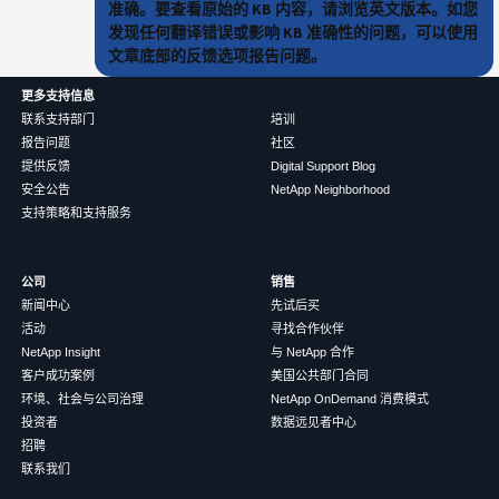
准确。要查看原始的 KB 内容，请浏览英文版本。如您
发现任何翻译错误或影响 KB 准确性的问题，可以使用
文章底部的反馈选项报告问题。
更多支持信息
联系支持部门
培训
报告问题
社区
提供反馈
Digital Support Blog
安全公告
NetApp Neighborhood
支持策略和支持服务
公司
销售
新闻中心
先试后买
活动
寻找合作伙伴
NetApp Insight
与 NetApp 合作
客户成功案例
美国公共部门合同
环境、社会与公司治理
NetApp OnDemand 消费模式
投资者
数据远见者中心
招聘
联系我们