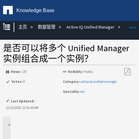
Knowledge Base
扩展/隐缩全局层次
主页
数据管理
Active IQ Unified Manager
Act
是否可以将多个 Unified Manager
实例组合成一个实例？
Views:
137
Visibility:
Public
另
Votes:
0
Category:
active-iq-unified-manager
存
Specialty:
om
为
PDF
Last Updated:
11/25/2020, 12:51:44 AM
适
用
于