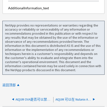
AdditionalInformation_text
NetApp provides no representations or warranties regarding the
accuracy or reliability or serviceability of any information or
recommendations provided in this publication or with respect to
any results that may be obtained by the use of the information or
observance of any recommendations provided herein. The
information in this document is distributed AS IS and the use of this
information or the implementation of any recommendations or
techniques herein is a customer's responsibility and depends on
the customer's ability to evaluate and integrate them into the
customer's operational environment. This document and the
information contained herein may be used solely in connection with
the NetApp products discussed in this document.
返回顶部
AIQUM OVA是否可以禁用SSH？
AIQUM 可以在 Nutanix AHV 上配置吗？