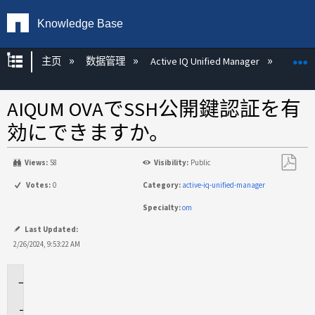
Knowledge Base
扩展/隐缩全局层次
主页
数据管理
Active IQ Unified Manager
Act
AIQUM OVAでSSH公開鍵認証を有
効にできますか。
Views:
58
Visibility:
Public
另
Votes:
0
Category:
active-iq-unified-manager
存
Specialty:
om
为
PDF
Last Updated:
2/26/2024, 9:53:22 AM
環
境
回