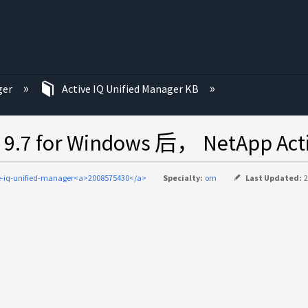
ger
Active IQ Unified Manager KB
ger 9.7 for Windows 后， NetA
e-iq-unified-manager<a>2008575430</a>
Specialty:
om
Last Updated:
2