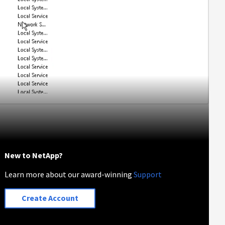
New to NetApp?
Learn more about our award-winning
Support
Create Account