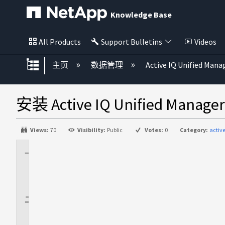
Knowledge Base
All Products
Support Bulletins
Videos
扩展/隐缩全局层次
主页
数据管理
Active IQ Unified Mana
安装 Active IQ Unified Mana
Views:
70
Visibility:
Public
Votes:
0
Category:
activ
适
用
场
景
问
题
描