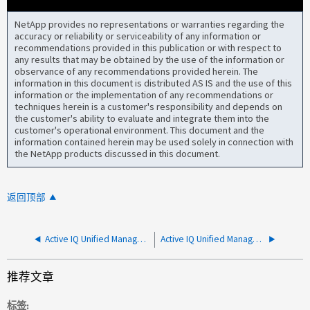
NetApp provides no representations or warranties regarding the
accuracy or reliability or serviceability of any information or
recommendations provided in this publication or with respect to
any results that may be obtained by the use of the information or
observance of any recommendations provided herein. The
information in this document is distributed AS IS and the use of this
information or the implementation of any recommendations or
techniques herein is a customer's responsibility and depends on
the customer's ability to evaluate and integrate them into the
customer's operational environment. This document and the
information contained herein may be used solely in connection with
the NetApp products discussed in this document.
返回顶部
Active IQ Unified Manager 未显示的性能数据 vCenter VM
Active IQ Unified Manager无法使用HTTPS添加集群
推荐文章
标签