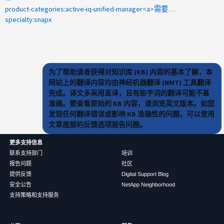
product-categories:active-iq-unified-manager<a>需要</a><a>翻译</a><a>的2009年242132 </a>
specialty:snapx
为了帮助读者获得对知识库 (KB) 内容的基本了解，本
网站上的翻译内容均由神经机器翻译 (NMT) 工具翻译
完成。译文多采用直译，且有些字词的翻译可能不甚
准确。要查看原始的 KB 内容，请浏览英文版本。如您
发现任何翻译错误或影响 KB 准确性的问题，可以使用
文章底部的反馈选项报告问题。
更多支持信息
联系支持部门
培训
报告问题
社区
提供反馈
Digital Support Blog
安全公告
NetApp Neighborhood
支持策略和支持服务