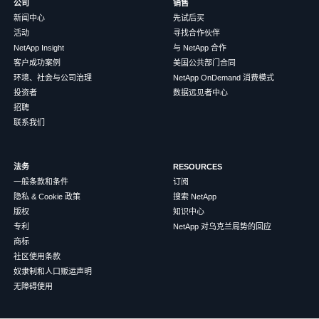
公司
销售
新闻中心
先试后买
活动
寻找合作伙伴
NetApp Insight
与 NetApp 合作
客户成功案例
美国公共部门合同
环境、社会与公司治理
NetApp OnDemand 消费模式
投资者
数据远见者中心
招聘
联系我们
法务
RESOURCES
一般条款和条件
订阅
隐私 & Cookie 政策
搜索 NetApp
版权
知识中心
专利
NetApp 对乌克兰局势的回应
商标
社区使用条款
奴隶制和人口贩运声明
无障碍使用