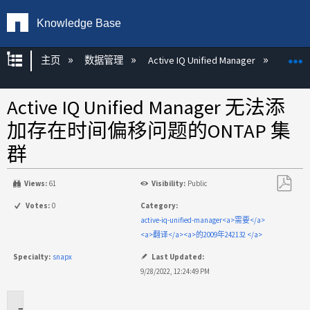
Knowledge Base
扩展/隐缩全局层次
主页
数据管理
Active IQ Unified Manager
Act
Active IQ Unified Manager 无法添
加存在时间偏移问题的ONTAP 集
群
Views:
61
Visibility:
Public
另
Votes:
0
Category:
存
active-iq-unified-manager<a>需要</a>
为
<a>翻译</a><a>的2009年242132 </a>
PDF
Specialty:
snapx
Last Updated:
9/28/2022, 12:24:49 PM
适