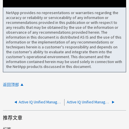
NetApp provides no representations or warranties regarding the
accuracy or reliability or serviceability of any information or
recommendations provided in this publication or with respect to
any results that may be obtained by the use of the information or
observance of any recommendations provided herein. The
information in this document is distributed AS IS and the use of this
information or the implementation of any recommendations or
techniques herein is a customer's responsibility and depends on
the customer's ability to evaluate and integrate them into the
customer's operational environment. This document and the
information contained herein may be used solely in connection with
the NetApp products discussed in this document.
返回顶部
Active IQ Unified Manager 错误地引发 "Verify that Intercluster peering is up" 事件
Active IQ Unified Manager 通知"Cluster Config Backups are not being pushed remote"警报
推荐文章