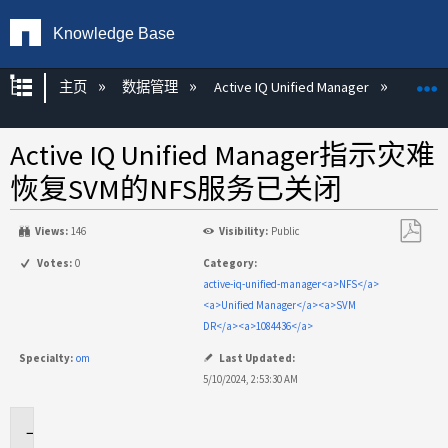
Knowledge Base
扩展/隐缩全局层次
主页
数据管理
Active IQ Unified Manager
Act
Active IQ Unified Manager指示灾难
恢复SVM的NFS服务已关闭
Views:
146
Visibility:
Public
另
Votes:
0
Category:
存
active-iq-unified-manager<a>NFS</a>
为
<a>Unified Manager</a><a>SVM
PDF
DR</a><a>1084436</a>
Specialty:
om
Last Updated:
5/10/2024, 2:53:30 AM
适