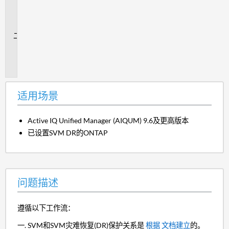
用
场
景
问
题
描
述
适用场景
Active IQ Unified Manager (AIQUM) 9.6及更高版本
已设置SVM DR的ONTAP
问题描述
遵循以下工作流：
SVM和SVM灾难恢复(DR)保护关系是
根据 文档建立
的。