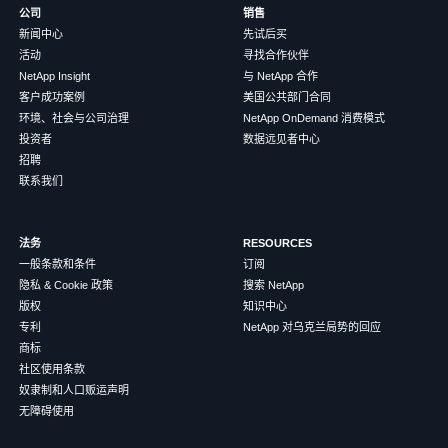
公司
销售
新闻中心
先试后买
活动
寻找合作伙伴
NetApp Insight
与 NetApp 合作
客户成功案例
美国公共部门合同
环境、社会与公司治理
NetApp OnDemand 消费模式
投资者
数据远见者中心
招聘
联系我们
法务
RESOURCES
一般条款和条件
订阅
隐私 & Cookie 政策
搜索 NetApp
版权
知识中心
专利
NetApp 对乌克兰局势的回应
商标
社区使用条款
奴隶制和人口贩运声明
无障碍使用