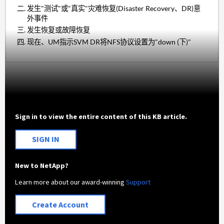
发生"测试"或"真实"灾难恢复(Disaster Recovery、DR)意
外事件
发生恢复或故障恢复
现在、UM指示SVM DR将NFS协议设置为"down (下)"
Sign in to view the entire content of this KB article.
SIGN IN
New to NetApp?
Learn more about our award-winning
Support
Create Account