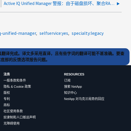
Active IQ Unified Manager 警报：由于磁盘损坏、聚合RAID状态正在重建
iq-unified-manager
selfservice:yes
specialty:legacy
) 工具翻译完成。译文多采用直译，且有些字词的翻译可能不甚准确。要查
文章底部的反馈选项报告问题。
法务
RESOURCES
一般条款和条件
订阅
隐私 & Cookie 政策
搜索 NetApp
版权
知识中心
专利
NetApp 对乌克兰局势的回应
商标
社区使用条款
奴隶制和人口贩运声明
无障碍使用