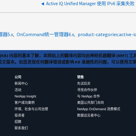
Active IQ Unified Manager 使用 IPv6 采集失败
理器5.x
OnCommand统一管理器6.x
product-categories:active-
(KB) 内容的基本了解，本网站上的翻译内容均由神经机器翻译 (NMT
览英文版本。如您发现任何翻译错误或影响 KB 准确性的问题，可以使用
公司
销售
新闻中心
先试后买
活动
寻找合作伙伴
NetApp Insight
与 NetApp 合作
客户成功案例
美国公共部门合同
环境、社会与公司治理
NetApp OnDemand 消费模式
投资者
数据远见者中心
招聘
联系我们