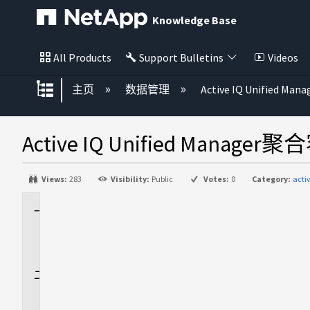
Knowledge Base
All Products
Support Bulletins
Videos
扩展/隐缩全局层次
主页
数据管理
Active IQ Unified Mana
Active IQ Unified Mana
Views:
283
Visibility:
Public
Votes:
0
Category:
acti
适
用
场
景
问
题
描