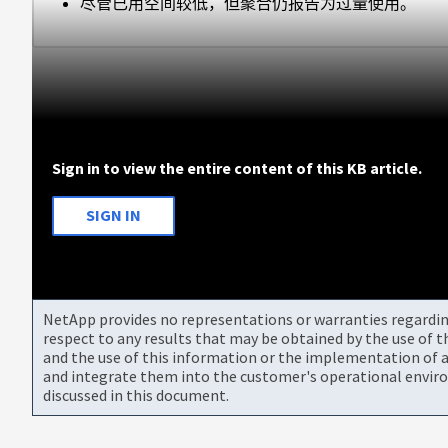
尽管已用空间较低，但聚合仍报告为过量使用。
Sign in to view the entire content of this KB article.
SIGN IN
NetApp provides no representations or warranties regarding 
respect to any results that may be obtained by the use of 
and the use of this information or the implementation of a
and integrate them into the customer's operational envir
discussed in this document.