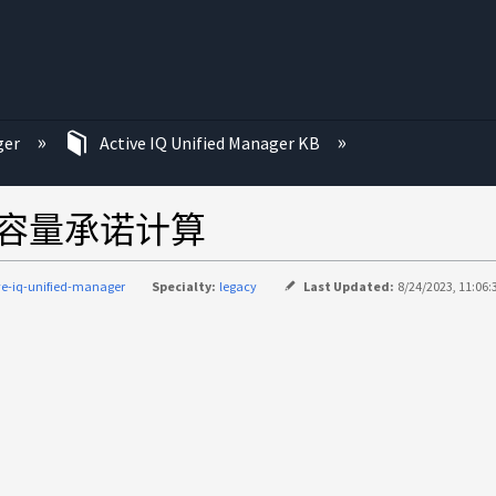
ger
Active IQ Unified Manager KB
ger聚合容量承诺计算
ve-iq-unified-manager
Specialty:
legacy
Last Updated:
8/24/2023, 11:06