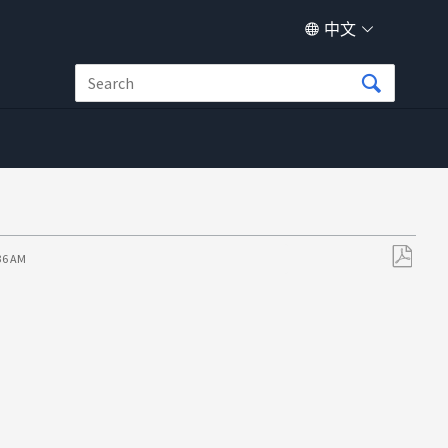
中文
:36 AM
另
存
为
PDF