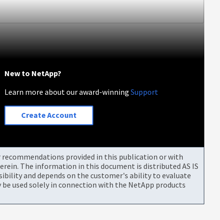
New to NetApp?
Learn more about our award-winning
Support
Create Account
or recommendations provided in this publication or with
rein. The information in this document is distributed AS IS
bility and depends on the customer's ability to evaluate
be used solely in connection with the NetApp products