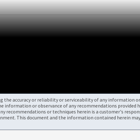
the accuracy or reliability or serviceability of any information 
the information or observance of any recommendations provided he
ny recommendations or techniques herein is a customer's responsi
onment. This document and the information contained herein may 