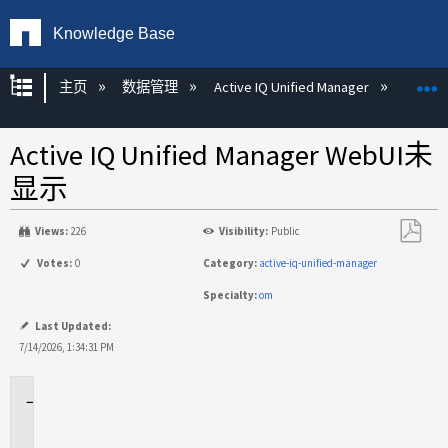
Knowledge Base
扩展/隐缩全局层次
主页
数据管理
Active IQ Unified Manager
Act
Active IQ Unified Manager WebUI未
显示
Views:
226
Visibility:
Public
另
Votes:
0
Category:
active-iq-unified-manager
存
Specialty:
om
为
PDF
Last Updated:
7/14/2026, 1:34:31 PM
适
用
于