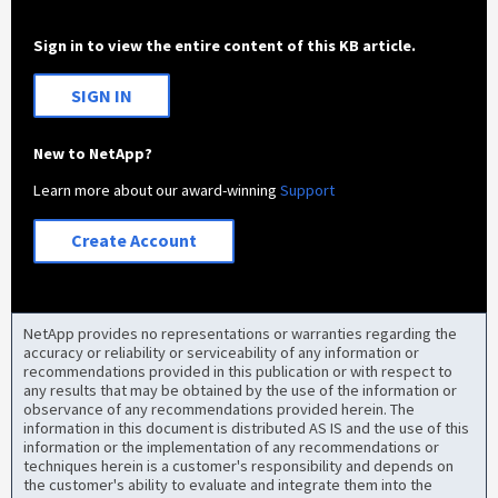
Sign in to view the entire content of this KB article.
SIGN IN
New to NetApp?
Learn more about our award-winning
Support
Create Account
NetApp provides no representations or warranties regarding the
accuracy or reliability or serviceability of any information or
recommendations provided in this publication or with respect to
any results that may be obtained by the use of the information or
observance of any recommendations provided herein. The
information in this document is distributed AS IS and the use of this
information or the implementation of any recommendations or
techniques herein is a customer's responsibility and depends on
the customer's ability to evaluate and integrate them into the