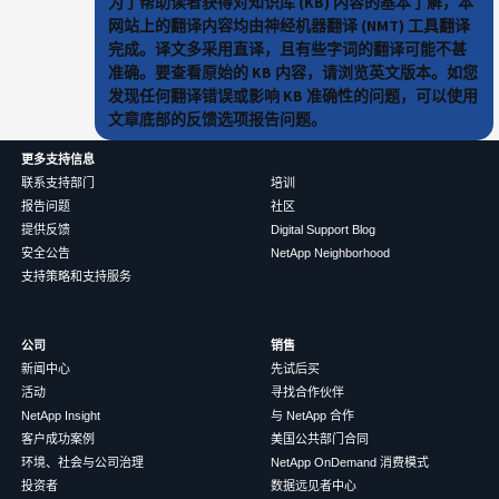
为了帮助读者获得对知识库 (KB) 内容的基本了解，本
网站上的翻译内容均由神经机器翻译 (NMT) 工具翻译
完成。译文多采用直译，且有些字词的翻译可能不甚
准确。要查看原始的 KB 内容，请浏览英文版本。如您
发现任何翻译错误或影响 KB 准确性的问题，可以使用
文章底部的反馈选项报告问题。
更多支持信息
联系支持部门
培训
报告问题
社区
提供反馈
Digital Support Blog
安全公告
NetApp Neighborhood
支持策略和支持服务
公司
销售
新闻中心
先试后买
活动
寻找合作伙伴
NetApp Insight
与 NetApp 合作
客户成功案例
美国公共部门合同
环境、社会与公司治理
NetApp OnDemand 消费模式
投资者
数据远见者中心