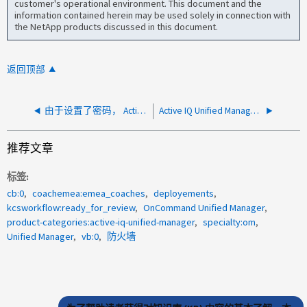
customer's operational environment. This document and the
information contained herein may be used solely in connection with
the NetApp products discussed in this document.
返回顶部
由于设置了密码， Active IQ Unified Manager 更新失败
Active IQ Unified Manager ：升级到 9.6 或更高版本后，不会显示计划报告
推荐文章
标签
cb:0
coachemea:emea_coaches
deployements
kcsworkflow:ready_for_review
OnCommand Unified Manager
product-categories:active-iq-unified-manager
specialty:om
Unified Manager
vb:0
防火墙