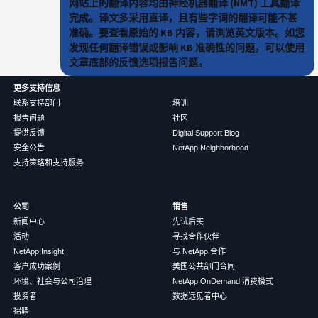
网站上的翻译内容均由神经机器翻译 (NMT) 工具翻译
完成。译文多采用直译，且有些字词的翻译可能不甚
准确。要查看原始的 KB 内容，请浏览英文版本。如您
发现任何翻译错误或影响 KB 准确性的问题，可以使用
文章底部的反馈选项报告问题。
更多支持信息
联系支持部门
培训
报告问题
社区
提供反馈
Digital Support Blog
安全公告
NetApp Neighborhood
支持策略和支持服务
公司
销售
新闻中心
先试后买
活动
寻找合作伙伴
NetApp Insight
与 NetApp 合作
客户成功案例
美国公共部门合同
环境、社会与公司治理
NetApp OnDemand 消费模式
投资者
数据远见者中心
招聘