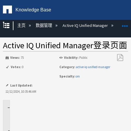
Knowledge Base
扩展/隐缩全局层次
主页
数据管理
Active IQ Unified Manager
Act
Active IQ Unified Manager登录页面
Views:
75
Visibility:
Public
另
Votes:
0
Category:
active-iq-unified-manager
存
Specialty:
om
为
PDF
Last Updated:
12/12/2024, 10:35:46 AM
适
用
场
景