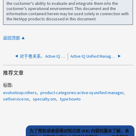
the customer's ability to evaluate and integrate them into the
customer's operational environment. This document and the
information contained herein may be used solely in connection with
the NetApp products discussed in this document.
返回顶部
对于卷关系、Active IQ Unified Manager 的"滞后状态"是否显示警告或错误？
Active IQ Unified Manager Linux 升级失败，GPG 检查失败并删除现有安装
推荐文章
标签
evolveloop:others
product-categories:active-iq-unified-manager
selfservice:no
specialty:om
type:howto
为了帮助读者获得对知识库 (KB) 内容的基本了解，本