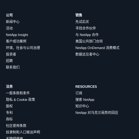
公司
销售
新闻中心
先试后买
活动
寻找合作伙伴
NetApp Insight
与 NetApp 合作
客户成功案例
美国公共部门合同
环境、社会与公司治理
NetApp OnDemand 消费模式
投资者
数据远见者中心
招聘
联系我们
法务
RESOURCES
一般条款和条件
订阅
隐私 & Cookie 政策
搜索 NetApp
版权
知识中心
专利
NetApp 对乌克兰局势的回应
商标
社区使用条款
奴隶制和人口贩运声明
无障碍使用