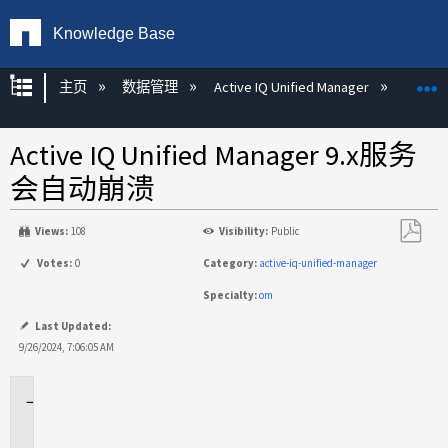
Knowledge Base
扩展/隐缩全局层次
主页
数据管理
Active IQ Unified Manager
Act
Active IQ Unified Manager 9.x服务
会自动崩溃
Views:
108
Visibility:
Public
另
Votes:
0
Category:
active-iq-unified-manager
存
Specialty:
om
为
PDF
Last Updated:
9/26/2024, 7:06:05 AM
适
用
场