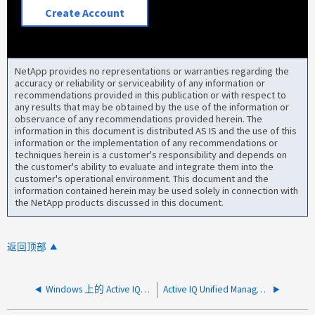
Create Account
NetApp provides no representations or warranties regarding the
accuracy or reliability or serviceability of any information or
recommendations provided in this publication or with respect to
any results that may be obtained by the use of the information or
observance of any recommendations provided herein. The
information in this document is distributed AS IS and the use of this
information or the implementation of any recommendations or
techniques herein is a customer's responsibility and depends on
the customer's ability to evaluate and integrate them into the
customer's operational environment. This document and the
information contained herein may be used solely in connection with
the NetApp products discussed in this document.
返回顶部
Windows 上的 Active IQ Unified Manager 9.9 容易受到 MySQL 8.0.21 安全建议的影响
Active IQ Unified Manager 9.7 错误 "The MYSQL8 service on Local Computer started and then stopped" 。