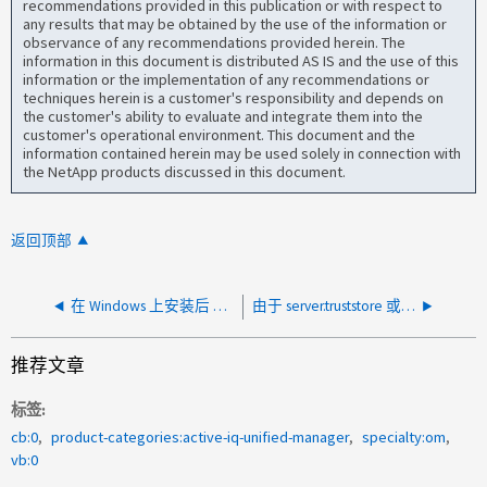
recommendations provided in this publication or with respect to
any results that may be obtained by the use of the information or
observance of any recommendations provided herein. The
information in this document is distributed AS IS and the use of this
information or the implementation of any recommendations or
techniques herein is a customer's responsibility and depends on
the customer's ability to evaluate and integrate them into the
customer's operational environment. This document and the
information contained herein may be used solely in connection with
the NetApp products discussed in this document.
返回顶部
在 Windows 上安装后 AIQUM 服务未启动
由于 server.truststore 或 server.keystore 文件损坏，AIQUM 服务无法启动
推荐文章
标签
cb:0
product-categories:active-iq-unified-manager
specialty:om
vb:0