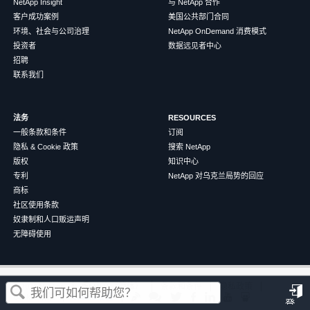
NetApp Insight
与 NetApp 合作
客户成功案例
美国公共部门合同
环境、社会与公司治理
NetApp OnDemand 消费模式
投资者
数据远见者中心
招聘
联系我们
法务
RESOURCES
一般条款和条件
订阅
隐私 & Cookie 政策
搜索 NetApp
版权
知识中心
专利
NetApp 对乌克兰局势的回应
商标
社区使用条款
奴隶制和人口贩运声明
无障碍使用
这篇文章对您有帮助吗？
©
2026
NetApp
中文（简体）
条款和条件
隐私政策
Cookie 政策
Cookie 设置
登