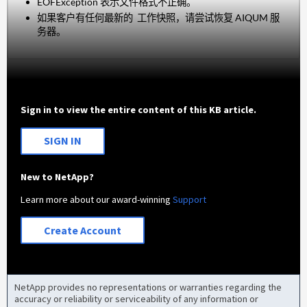
EOFException 表示文件格式不正确。
如果客户有任何最新的 工作快照，请尝试恢复 AIQUM 服
务器。
Sign in to view the entire content of this KB article.
SIGN IN
New to NetApp?
Learn more about our award-winning
Support
Create Account
NetApp provides no representations or warranties regarding the
accuracy or reliability or serviceability of any information or