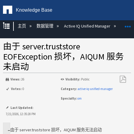
Knowledge Base
扩展/隐缩全局层次
主页
数据管理
Active IQ Unified Manager
Act
由于 server.truststore
EOFException 损坏，AIQUM 服务
未启动
Views:
26
Visibility:
Public
另
Votes:
0
Category:
active-iq-unified-manager
存
Specialty:
om
为
PDF
Last Updated:
7/21/2026, 12:35:28 PM
由于 server.truststore 损坏，AIQUM 服务无法启动
适