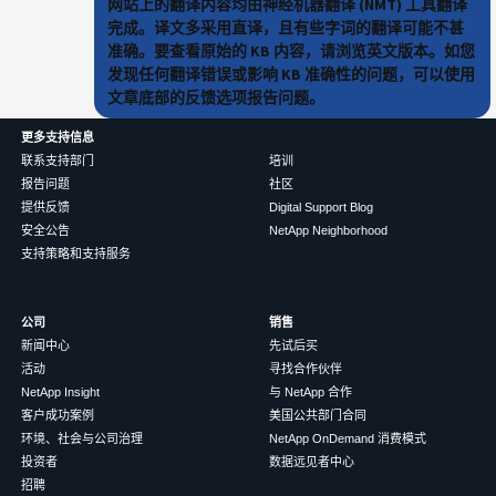
网站上的翻译内容均由神经机器翻译 (NMT) 工具翻译
完成。译文多采用直译，且有些字词的翻译可能不甚
准确。要查看原始的 KB 内容，请浏览英文版本。如您
发现任何翻译错误或影响 KB 准确性的问题，可以使用
文章底部的反馈选项报告问题。
更多支持信息
联系支持部门
培训
报告问题
社区
提供反馈
Digital Support Blog
安全公告
NetApp Neighborhood
支持策略和支持服务
公司
销售
新闻中心
先试后买
活动
寻找合作伙伴
NetApp Insight
与 NetApp 合作
客户成功案例
美国公共部门合同
环境、社会与公司治理
NetApp OnDemand 消费模式
投资者
数据远见者中心
招聘