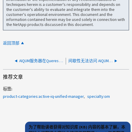
techniques herein is a customer's responsibility and depends on
the customer's ability to evaluate and integrate them into the
customer's operational environment. This document and the
information contained herein may be used solely in connection with
the NetApp products discussed in this document.
返回顶部
AIQUM服务器在Queres Web扫描程序期间无响应
间歇性无法访问 AIQUM 服务器，有时采集失败
推荐文章
标签
product-categories:active-iq-unified-manager
specialty:om
为了帮助读者获得对知识库 (KB) 内容的基本了解，本