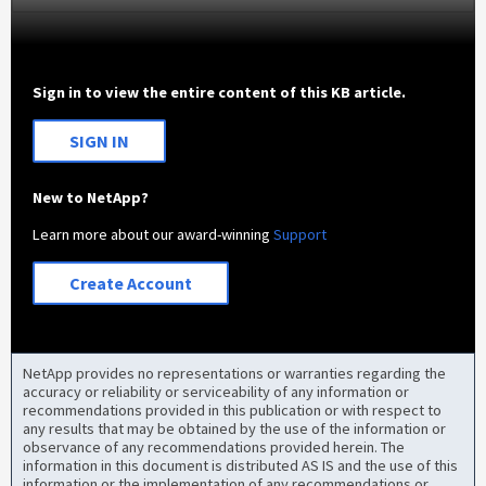
Sign in to view the entire content of this KB article.
SIGN IN
New to NetApp?
Learn more about our award-winning
Support
Create Account
NetApp provides no representations or warranties regarding the
accuracy or reliability or serviceability of any information or
recommendations provided in this publication or with respect to
any results that may be obtained by the use of the information or
observance of any recommendations provided herein. The
information in this document is distributed AS IS and the use of this
information or the implementation of any recommendations or