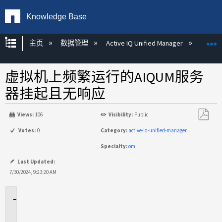
Knowledge Base
扩展/隐缩全局层次
主页
数据管理
Active IQ Unified Manager
Act
虚拟机上频繁运行的AIQUM服务
器挂起且无响应
Views:
106
Visibility:
Public
另
Votes:
0
Category:
active-iq-unified-manager
存
Specialty:
om
为
PDF
Last Updated:
7/30/2024, 9:23:20 AM
适
用
场