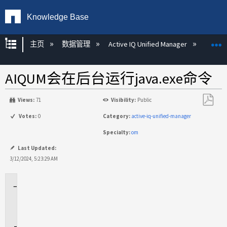
Knowledge Base
扩展/隐缩全局层次
主页
数据管理
Active IQ Unified Manager
Act
AIQUM会在后台运行java.exe命令
Views:
71
Visibility:
Public
另
Votes:
0
Category:
active-iq-unified-manager
存
Specialty:
om
为
PDF
Last Updated:
3/12/2024, 5:23:29 AM
适
用
场
景