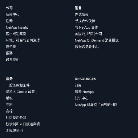
公司
销售
新闻中心
先试后买
活动
寻找合作伙伴
NetApp Insight
与 NetApp 合作
客户成功案例
美国公共部门合同
环境、社会与公司治理
NetApp OnDemand 消费模式
投资者
数据远见者中心
招聘
联系我们
法务
RESOURCES
一般条款和条件
订阅
隐私 & Cookie 政策
搜索 NetApp
版权
知识中心
专利
NetApp 对乌克兰局势的回应
商标
社区使用条款
奴隶制和人口贩运声明
无障碍使用