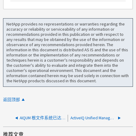
NetApp provides no representations or warranties regarding the
accuracy or reliability or serviceability of any information or
recommendations provided in this publication or with respect to
any results that may be obtained by the use of the information or
observance of any recommendations provided herein. The
information in this document is distributed AS IS and the use of this
information or the implementation of any recommendations or
techniques herein is a customer's responsibility and depends on
the customer's ability to evaluate and integrate them into the
customer's operational environment. This document and the
information contained herein may be used solely in connection with
the NetApp products discussed in this document.
返回顶部
AIQUM 根文件系统已达到 100% 容量
ActiveIQ Unified Manager脚本失败、并显示"Request cannot be processed due to internal server error"
推荐文章