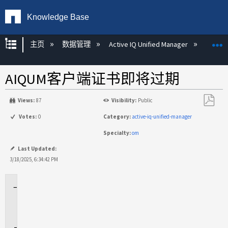
Knowledge Base
扩展/隐缩全局层次
主页
数据管理
Active IQ Unified Manager
Act
AIQUM客户端证书即将过期
Views:
87
Visibility:
Public
另
Votes:
0
Category:
active-iq-unified-manager
存
Specialty:
om
为
PDF
Last Updated:
3/18/2025, 6:34:42 PM
适
用
场
景