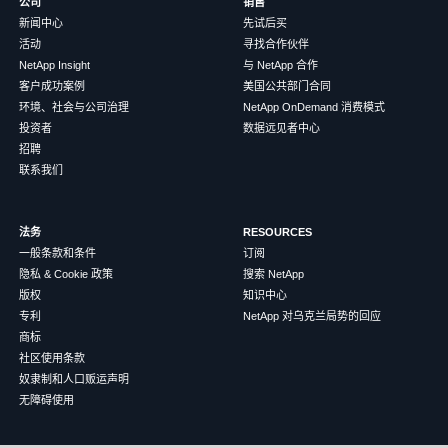
公司
销售
新闻中心
先试后买
活动
寻找合作伙伴
NetApp Insight
与 NetApp 合作
客户成功案例
美国公共部门合同
环境、社会与公司治理
NetApp OnDemand 消费模式
投资者
数据远见者中心
招聘
联系我们
法务
RESOURCES
一般条款和条件
订阅
隐私 & Cookie 政策
搜索 NetApp
版权
知识中心
专利
NetApp 对乌克兰局势的回应
商标
社区使用条款
奴隶制和人口贩运声明
无障碍使用