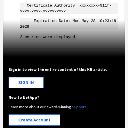
Certificate Authority: xxxxxxxx-911f-
xxxx-xxxx-xxxxxxxxxx
Expiration Date: Mon May 28 10:23:18
2029
2 entries were displayed.
Sign in to view the entire content of this KB article.
SIGN IN
New to NetApp?
Learn more about our award-winning
Support
Create Account