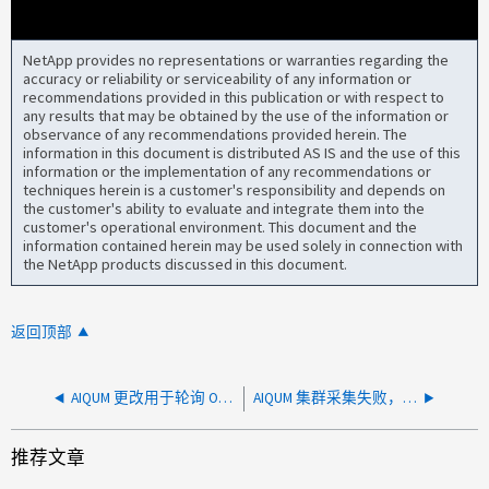
NetApp provides no representations or warranties regarding the
accuracy or reliability or serviceability of any information or
recommendations provided in this publication or with respect to
any results that may be obtained by the use of the information or
observance of any recommendations provided herein. The
information in this document is distributed AS IS and the use of this
information or the implementation of any recommendations or
techniques herein is a customer's responsibility and depends on
the customer's ability to evaluate and integrate them into the
customer's operational environment. This document and the
information contained herein may be used solely in connection with
the NetApp products discussed in this document.
返回顶部
AIQUM 更改用于轮询 ONTAP 集群的帐户密码
AIQUM 集群采集失败，出现 Keystore was tampered 错误
推荐文章