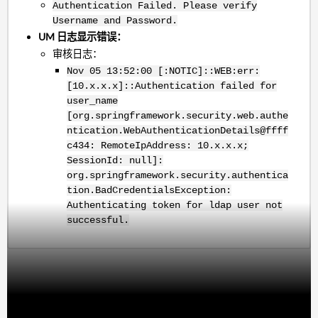
Authentication Failed. Please verify
Username and Password.
UM 日志显示错误：
审核日志：
Nov 05 13:52:00 [:NOTIC]::WEB:err:
[10.x.x.x]::Authentication failed for
user_name
[org.springframework.security.web.authe
ntication.WebAuthenticationDetails@ffff
c434: RemoteIpAddress: 10.x.x.x;
SessionId: null]:
org.springframework.security.authentica
tion.BadCredentialsException:
Authenticating token for ldap user not
successful.