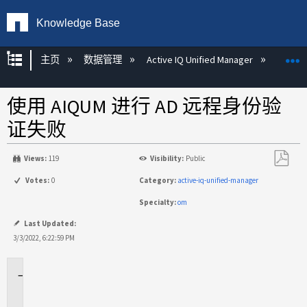
Knowledge Base
扩展/隐缩全局层次
主页
数据管理
Active IQ Unified Manager
Act
使用 AIQUM 进行 AD 远程身份验
证失败
Views:
119
Visibility:
Public
另
Votes:
0
Category:
active-iq-unified-manager
存
Specialty:
om
为
PDF
Last Updated:
3/3/2022, 6:22:59 PM
适
用
场