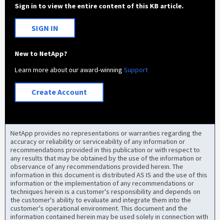
Sign in to view the entire content of this KB article.
SIGN IN
New to NetApp?
Learn more about our award-winning
Support
Create Account
NetApp provides no representations or warranties regarding the
accuracy or reliability or serviceability of any information or
recommendations provided in this publication or with respect to
any results that may be obtained by the use of the information or
observance of any recommendations provided herein. The
information in this document is distributed AS IS and the use of this
information or the implementation of any recommendations or
techniques herein is a customer's responsibility and depends on
the customer's ability to evaluate and integrate them into the
customer's operational environment. This document and the
information contained herein may be used solely in connection with