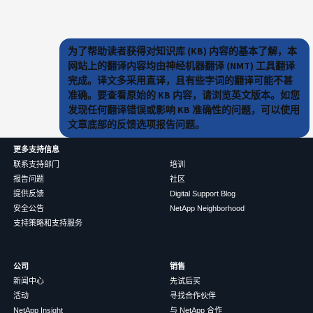
为了帮助读者获得对知识库 (KB) 内容的基本了解，本
网站上的翻译内容均由神经机器翻译 (NMT) 工具翻译
完成。译文多采用直译，且有些字词的翻译可能不甚
准确。要查看原始的 KB 内容，请浏览英文版本。如您
发现任何翻译错误或影响 KB 准确性的问题，可以使用
文章底部的反馈选项报告问题。
更多支持信息
联系支持部门
培训
报告问题
社区
提供反馈
Digital Support Blog
安全公告
NetApp Neighborhood
支持策略和支持服务
公司
销售
新闻中心
先试后买
活动
寻找合作伙伴
NetApp Insight
与 NetApp 合作