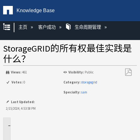
Knowledge Base
扩展/隐缩全局层次
主页
客户成功
生命周期管理
StorageGRID的所有权最佳实践是
什么？
Views:
461
Visibility:
Public
另
Votes:
0
Category:
storagegrid
存
Specialty:
sam
为
PDF
Last Updated:
2/15/2024, 4:53:58 PM
适
用
场