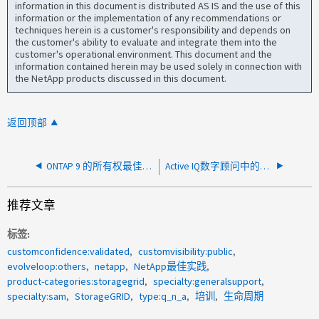
information in this document is distributed AS IS and the use of this
information or the implementation of any recommendations or
techniques herein is a customer's responsibility and depends on
the customer's ability to evaluate and integrate them into the
customer's operational environment. This document and the
information contained herein may be used solely in connection with
the NetApp products discussed in this document.
返回顶部
ONTAP 9 的所有权最佳实践是什么？
Active IQ数字顾问中的升级顾问使用的规则是什么
推荐文章
标签
customconfidence:validated
customvisibility:public
evolveloop:others
netapp
NetApp最佳实践
product-categories:storagegrid
specialty:generalsupport
specialty:sam
StorageGRID
type:q_n_a
培训
生命周期