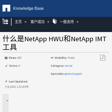
Knowledge Base
扩展/隐缩全局层次
主页
客户成功
一般支持
什么是NetApp HWU和NetApp IMT
工具
Views:
605
Visibility:
Public
另
Votes:
0
Category:
not set
存
Specialty:
generalsupport
为
PDF
Last Updated:
7/31/2024, 1:22:20 PM
适
用
场