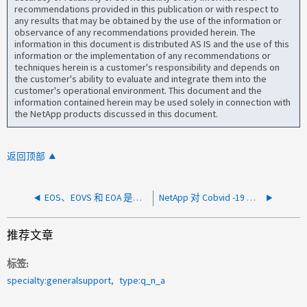
recommendations provided in this publication or with respect to
any results that may be obtained by the use of the information or
observance of any recommendations provided herein. The
information in this document is distributed AS IS and the use of this
information or the implementation of any recommendations or
techniques herein is a customer's responsibility and depends on
the customer's ability to evaluate and integrate them into the
customer's operational environment. This document and the
information contained herein may be used solely in connection with
the NetApp products discussed in this document.
返回顶部
EOS、EOVS 和 EOA 是什么意思？在哪里可以找到信息？
NetApp 对 Cobvid -19 的回应是什么？
推荐文章
标签
specialty:generalsupport
type:q_n_a