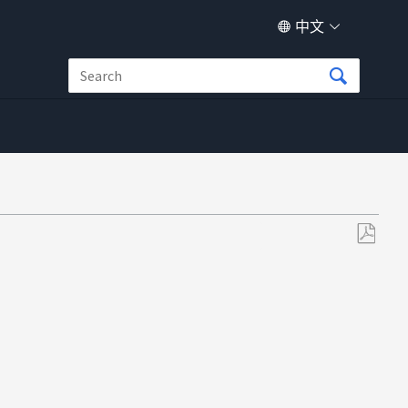
中文
另
存
为
PDF