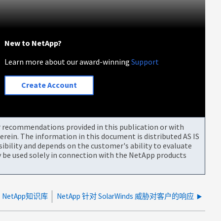
New to NetApp?
Learn more about our award-winning
Support
Create Account
or recommendations provided in this publication or with
rein. The information in this document is distributed AS IS
bility and depends on the customer's ability to evaluate
be used solely in connection with the NetApp products
NetApp知识库
NetApp 针对 SolarWinds 威胁对客户的响应