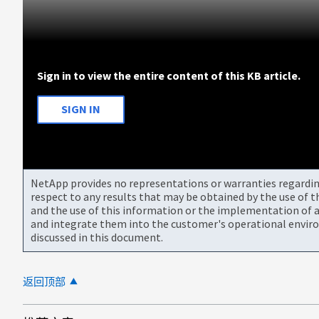
Sign in to view the entire content of this KB article.
SIGN IN
NetApp provides no representations or warranties regarding 
respect to any results that may be obtained by the use of 
and the use of this information or the implementation of a
and integrate them into the customer's operational envir
discussed in this document.
返回顶部