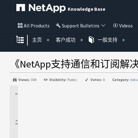
Knowledge Base
All Products
Support Bulletins
Videos
扩展/隐缩全局层次
主页
客户成功
一般支持
《NetApp支持通信和订阅解
Views:
304
Visibility:
Public
Votes:
0
Category:
not s
适
用
场
景
问
题
描