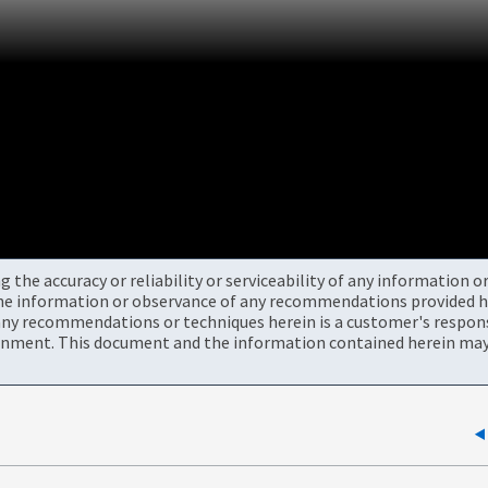
the accuracy or reliability or serviceability of any information 
the information or observance of any recommendations provided he
ny recommendations or techniques herein is a customer's responsi
onment. This document and the information contained herein may 