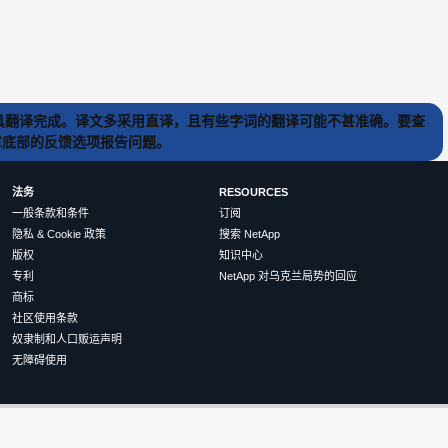
) 工具翻译完成。译文多采用直译，且有些字词的翻译可能不甚准确。要查
文章底部的反馈选项报告问题。
法务
RESOURCES
一般条款和条件
订阅
隐私 & Cookie 政策
搜索 NetApp
版权
知识中心
专利
NetApp 对乌克兰局势的回应
商标
社区使用条款
奴隶制和人口贩运声明
无障碍使用