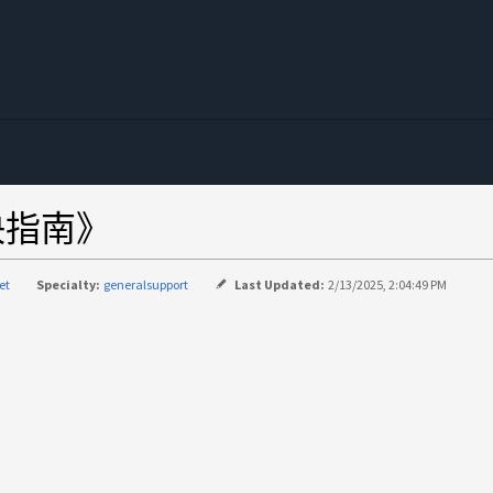
决指南》
et
Specialty:
generalsupport
Last Updated:
2/13/2025, 2:04:49 PM