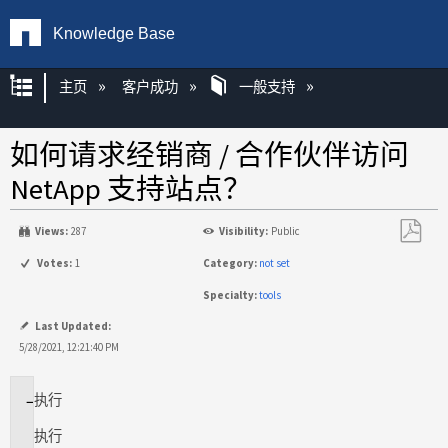
Knowledge Base
扩展/隐缩全局层次
主页
客户成功
一般支持
如何请求经销商 / 合作伙伴访问
NetApp 支持站点？
Views:
287
Visibility:
Public
另
Votes:
1
Category:
not set
存
Specialty:
tools
为
PDF
Last Updated:
5/28/2021, 12:21:40 PM
执行
适
用
执行
场