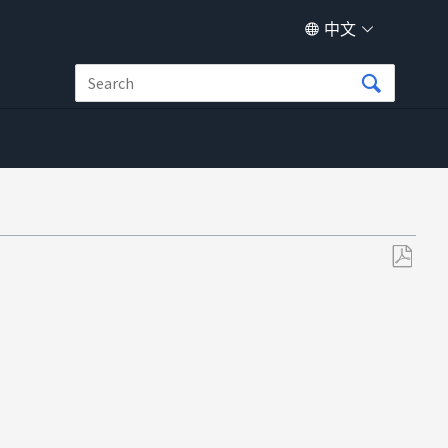
中文
另
存
为
PDF