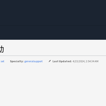
动
 set
Specialty:
generalsupport
Last Updated:
4/23/2024, 2:54:34 AM