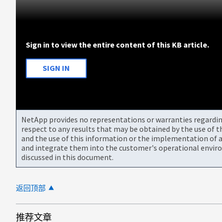
Sign in to view the entire content of this KB article.
SIGN IN
NetApp provides no representations or warranties regarding 
respect to any results that may be obtained by the use of 
and the use of this information or the implementation of a
and integrate them into the customer's operational envir
discussed in this document.
返回顶部
推荐文章