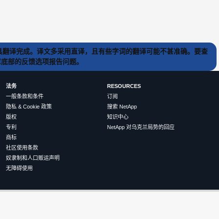
) 工具翻译完成。译文多采用直译，且有些字词的翻译可能不甚准确。要查
文章底部的反馈选项报告问题。
法务
RESOURCES
一般条款和条件
订阅
隐私 & Cookie 政策
搜索 NetApp
版权
知识中心
专利
NetApp 对乌克兰局势的回应
商标
社区使用条款
奴隶制和人口贩运声明
无障碍使用