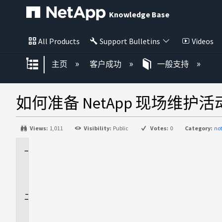
Knowledge Base
All Products
Support Bulletins
Videos
扩展/隐缩全局层次
主页
客户成功
一般支持
如何准备 NetApp 现场维护活
Views:
1,011
Visibility:
Public
Votes:
0
Category:
not
适
用
场
景
问
题
描