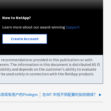
New to NetApp?
Learn more about our award-winning
Support
Create Account
or recommendations provided in this publication or with
rein. The information in this document is distributed AS IS
bility and depends on the customer's ability to evaluate
be used solely in connection with the NetApp products
现有用户的Privileges
在IMT 中找不到配置时如何继续？