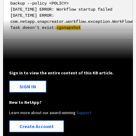
backup --policy <POLICY>
[DATE_TIME] ERROR: Workflow startup failed
[DATE_TIME] ERROR:
com.netapp.snapcreator.workflow.exception.WorkFlowE
Task doesn't exist:
cgsnapshot
Sign in to view the entire content of this KB article.
SIGN IN
New to NetApp?
Learn more about our award-winning
Support
Create Account