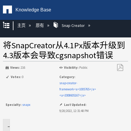
Knowledge Base
扩展/隐缩全局层次
主页
原有
Snap Creator
将SnapCreator从4.1Px版本升级到
4.3版本会导致cgsnapshot错误
Views:
216
Visibility:
Public
另
Votes:
0
Category:
存
snap-creator-
为
framework<a>1005765</a>
PDF
<a>2008605167</a>
Specialty:
snapx
Last Updated:
9/28/2022, 12:31:48 PM
适