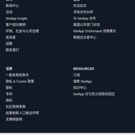
新闻中心
先试后买
活动
寻找合作伙伴
NetApp Insight
与 NetApp 合作
客户成功案例
美国公共部门合同
环境、社会与公司治理
NetApp OnDemand 消费模式
投资者
数据远见者中心
招聘
联系我们
法务
RESOURCES
一般条款和条件
订阅
隐私 & Cookie 政策
搜索 NetApp
版权
知识中心
专利
NetApp 对乌克兰局势的回应
商标
社区使用条款
奴隶制和人口贩运声明
无障碍使用