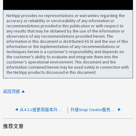
NetApp provides no representations or warranties regarding the
accuracy or reliability or serviceability of any information or
recommendations provided in this publication or with respect to
any results that may be obtained by the use of the information or
observance of any recommendations provided herein. The
information in this document is distributed AS IS and the use of this
information or the implementation of any recommendations or
techniques herein is a customer's responsibility and depends on
the customer's ability to evaluate and integrate them into the
customer's operational environment. This document and the
information contained herein may be used solely in connection with
the NetApp products discussed in this document.
返回顶部
从4.3.1或更高版本升级SCF无法 正确运行服务
升级Snap Creator服务器或将其移至其他主机将丢失备份计划
推荐文章